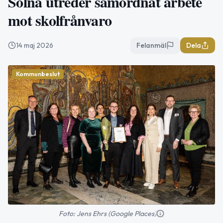
Solna utreder samordnat arbete
mot skolfrånvaro
14 maj 2026
Felanmäl
Dela
Kommunbeslut
Foto: Jens Ehrs (Google Places)