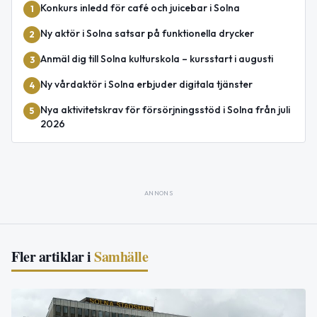
Konkurs inledd för café och juicebar i Solna
1
Ny aktör i Solna satsar på funktionella drycker
2
Anmäl dig till Solna kulturskola – kursstart i augusti
3
Ny vårdaktör i Solna erbjuder digitala tjänster
4
Nya aktivitetskrav för försörjningsstöd i Solna från juli
5
2026
ANNONS
Fler artiklar i
Samhälle