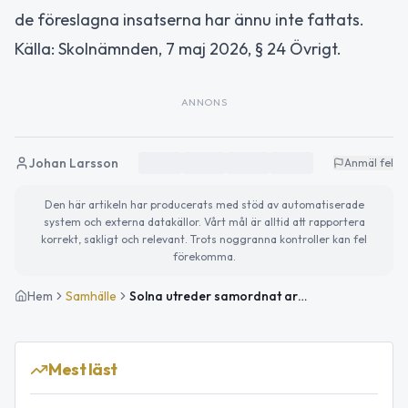
de föreslagna insatserna har ännu inte fattats.
Källa: Skolnämnden, 7 maj 2026, § 24 Övrigt.
ANNONS
Johan Larsson
Anmäl fel
Den här artikeln har producerats med stöd av automatiserade
system och externa datakällor. Vårt mål är alltid att rapportera
korrekt, sakligt och relevant. Trots noggranna kontroller kan fel
förekomma.
Hem
Samhälle
Solna utreder samordnat arbete mot skolfrånvaro
Mest läst