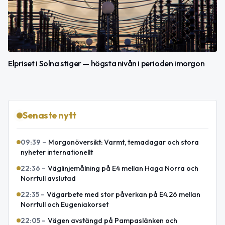
Elpriset i Solna stiger — högsta nivån i perioden imorgon
Senaste nytt
09:39
–
Morgonöversikt: Varmt, temadagar och stora
nyheter internationellt
22:36
–
Väglinjemålning på E4 mellan Haga Norra och
Norrtull avslutad
22:35
–
Vägarbete med stor påverkan på E4.26 mellan
Norrtull och Eugeniakorset
22:05
–
Vägen avstängd på Pampaslänken och