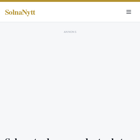
SolnaNytt
ANNONS