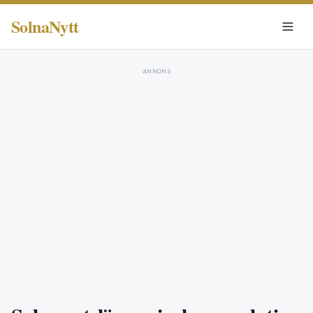
SolnaNytt
ANNONS