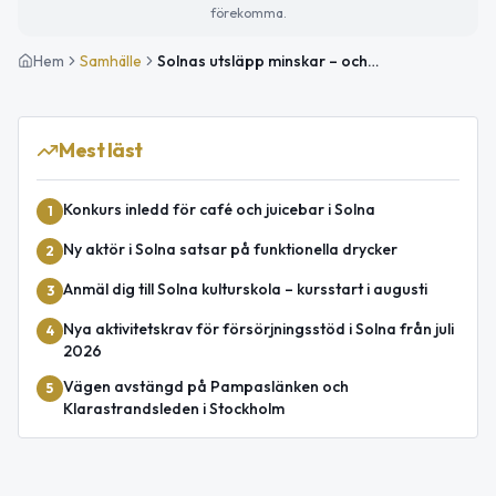
förekomma.
Hem
Samhälle
Solnas utsläpp minskar – och tips på dagens evenemang
Mest läst
Konkurs inledd för café och juicebar i Solna
1
Ny aktör i Solna satsar på funktionella drycker
2
Anmäl dig till Solna kulturskola – kursstart i augusti
3
Nya aktivitetskrav för försörjningsstöd i Solna från juli
4
2026
Vägen avstängd på Pampaslänken och
5
Klarastrandsleden i Stockholm