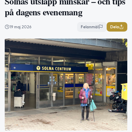
Solnas utsläpp minskar – och tips
på dagens evenemang
19 maj 2026
Felanmäl
Dela