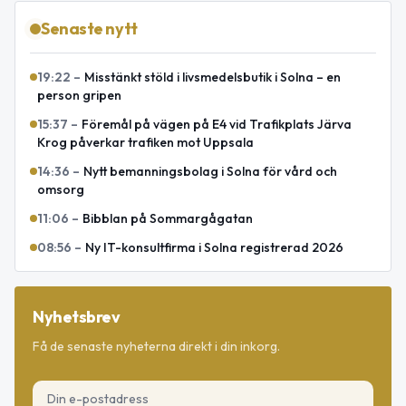
Senaste nytt
19:22
–
Misstänkt stöld i livsmedelsbutik i Solna – en
person gripen
15:37
–
Föremål på vägen på E4 vid Trafikplats Järva
Krog påverkar trafiken mot Uppsala
14:36
–
Nytt bemanningsbolag i Solna för vård och
omsorg
11:06
–
Bibblan på Sommargågatan
08:56
–
Ny IT-konsultfirma i Solna registrerad 2026
Nyhetsbrev
Få de senaste nyheterna direkt i din inkorg.