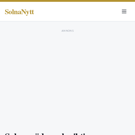
SolnaNytt
ANNONS