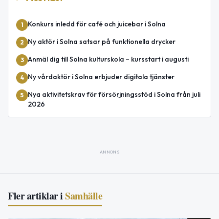
Konkurs inledd för café och juicebar i Solna
1
Ny aktör i Solna satsar på funktionella drycker
2
Anmäl dig till Solna kulturskola – kursstart i augusti
3
Ny vårdaktör i Solna erbjuder digitala tjänster
4
Nya aktivitetskrav för försörjningsstöd i Solna från juli
5
2026
ANNONS
Fler artiklar i
Samhälle