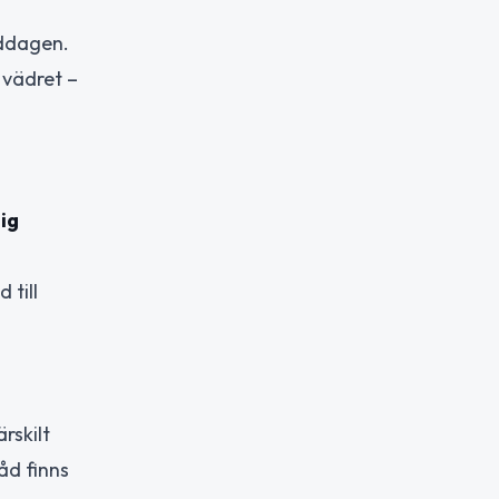
ddagen.
 vädret –
ig
 till
rskilt
åd finns