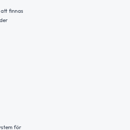
att finnas
nder
system för