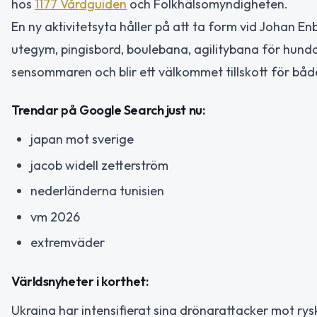
hos
1177 Vårdguiden
och Folkhälsomyndigheten.
En ny aktivitetsyta håller på att ta form vid Johan E
utegym, pingisbord, boulebana, agilitybana för hunda
sensommaren och blir ett välkommet tillskott för båd
Trendar på Google Search just nu:
japan mot sverige
jacob widell zetterström
nederländerna tunisien
vm 2026
extremväder
Världsnyheter i korthet:
Ukraina har intensifierat sina drönarattacker mot rysk