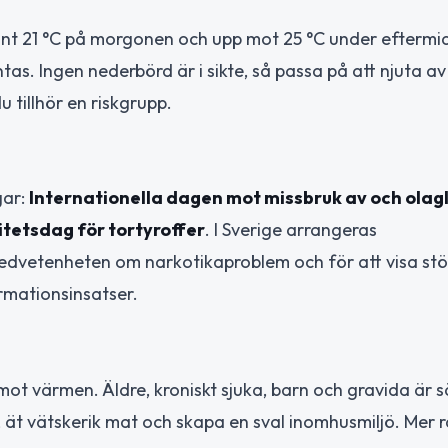
t 21 °C på morgonen och upp mot 25 °C under eftermi
as. Ingen nederbörd är i sikte, så passa på att njuta av
 tillhör en riskgrupp.
gar:
Internationella dagen mot missbruk av och olagl
itetsdag för tortyroffer
. I Sverige arrangeras
dvetenheten om narkotikaproblem och för att visa stöd
ormationsinsatser.
t värmen. Äldre, kroniskt sjuka, barn och gravida är sä
 ät vätskerik mat och skapa en sval inomhusmiljö. Mer r