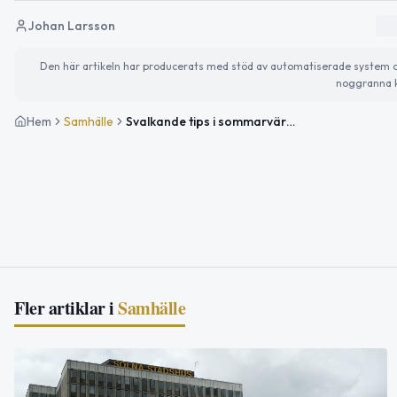
Johan Larsson
Den här artikeln har producerats med stöd av automatiserade system och 
noggranna k
Hem
Samhälle
Svalkande tips i sommarvärmen och dagens viktiga temadagar
Fler artiklar i
Samhälle