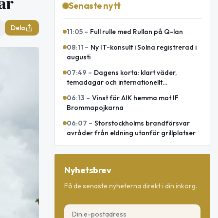
ar
Senaste nytt
Dela
11:05
–
Full rulle med Rullan på Q-lan
08:11
–
Ny IT-konsult i Solna registrerad i
augusti
07:49
–
Dagens korta: klart väder,
temadagar och internationellt
försvarsavtal
06:13
–
Vinst för AIK hemma mot IF
Brommapojkarna
06:07
–
Storstockholms brandförsvar
avråder från eldning utanför grillplatser
Nyhetsbrev
Få de senaste nyheterna direkt i din inkorg.