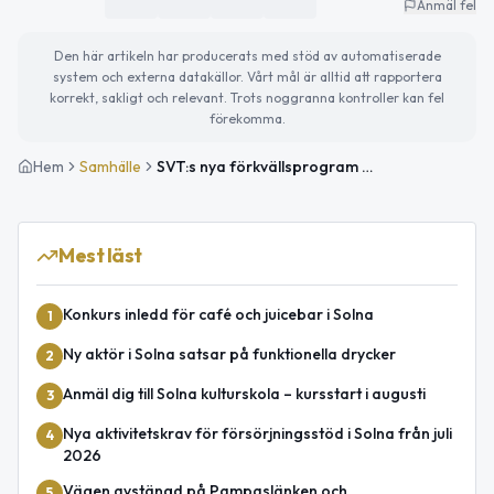
Anmäl fel
Den här artikeln har producerats med stöd av automatiserade
system och externa datakällor. Vårt mål är alltid att rapportera
korrekt, sakligt och relevant. Trots noggranna kontroller kan fel
förekomma.
Hem
Samhälle
SVT:s nya förkvällsprogram Sverige Live har premiär
Mest läst
Konkurs inledd för café och juicebar i Solna
1
Ny aktör i Solna satsar på funktionella drycker
2
Anmäl dig till Solna kulturskola – kursstart i augusti
3
Nya aktivitetskrav för försörjningsstöd i Solna från juli
4
2026
Vägen avstängd på Pampaslänken och
5