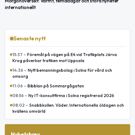
Morgonöversikt: Varmt, temadagar och stora nyheter
internationellt
Senaste nytt
15:37
–
Föremål på vägen på E4 vid Trafikplats Järva
Krog påverkar trafiken mot Uppsala
14:36
–
Nytt bemanningsbolag i Solna för vård och
omsorg
11:06
–
Bibblan på Sommargågatan
08:56
–
Ny IT-konsultfirma i Solna registrerad 2026
08:02
–
Snabbkollen: Väder, Internationella öldagen och
kvällens omvärld
Nyhetsbrev