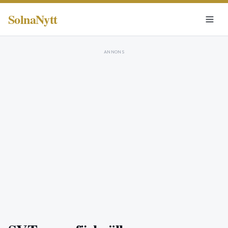
SolnaNytt
ANNONS