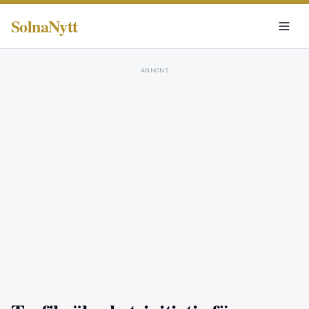
SolnaNytt
ANNONS