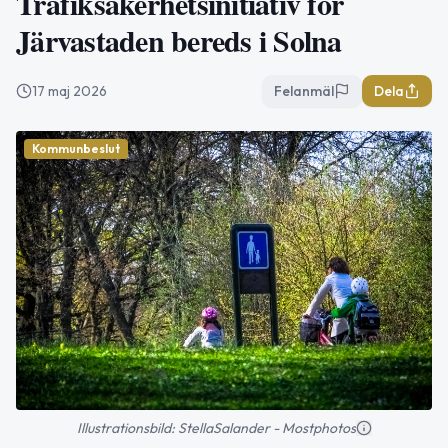
Trafiksäkerhetsinitiativ för
Järvastaden bereds i Solna
17 maj 2026
Felanmäl
Dela
Kommunbeslut
Illustrationsbild: StellaSalander - Mostphotos