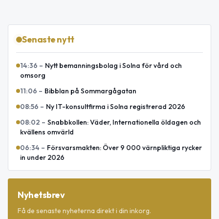
Senaste nytt
14:36
–
Nytt bemanningsbolag i Solna för vård och
omsorg
11:06
–
Bibblan på Sommargågatan
08:56
–
Ny IT-konsultfirma i Solna registrerad 2026
08:02
–
Snabbkollen: Väder, Internationella öldagen och
kvällens omvärld
06:34
–
Försvarsmakten: Över 9 000 värnpliktiga rycker
in under 2026
Nyhetsbrev
Få de senaste nyheterna direkt i din inkorg.