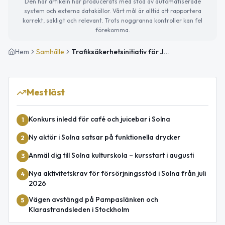
Den här artikeln har producerats med stöd av automatiserade
system och externa datakällor. Vårt mål är alltid att rapportera
korrekt, sakligt och relevant. Trots noggranna kontroller kan fel
förekomma.
Hem
Samhälle
Trafiksäkerhetsinitiativ för Järvastaden bereds i Solna
Mest läst
Konkurs inledd för café och juicebar i Solna
1
Ny aktör i Solna satsar på funktionella drycker
2
Anmäl dig till Solna kulturskola – kursstart i augusti
3
Nya aktivitetskrav för försörjningsstöd i Solna från juli
4
2026
Vägen avstängd på Pampaslänken och
5
Klarastrandsleden i Stockholm