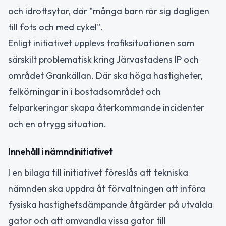
och idrottsytor, där "många barn rör sig dagligen
till fots och med cykel".
Enligt initiativet upplevs trafiksituationen som
särskilt problematisk kring Järvastadens IP och
området Grankällan. Där ska höga hastigheter,
felkörningar in i bostadsområdet och
felparkeringar skapa återkommande incidenter
och en otrygg situation.
Innehåll i nämndinitiativet
I en bilaga till initiativet föreslås att tekniska
nämnden ska uppdra åt förvaltningen att införa
fysiska hastighetsdämpande åtgärder på utvalda
gator och att omvandla vissa gator till