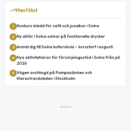
Mest läst
Konkurs inledd för café och juicebar i Solna
1
Ny aktör i Solna satsar på funktionella drycker
2
Anmäl dig till Solna kulturskola – kursstart i augusti
3
Nya aktivitetskrav för försörjningsstöd i Solna från juli
4
2026
Vägen avstängd på Pampaslänken och
5
Klarastrandsleden i Stockholm
ANNONS