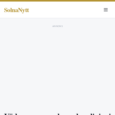
SolnaNytt
ANNONS