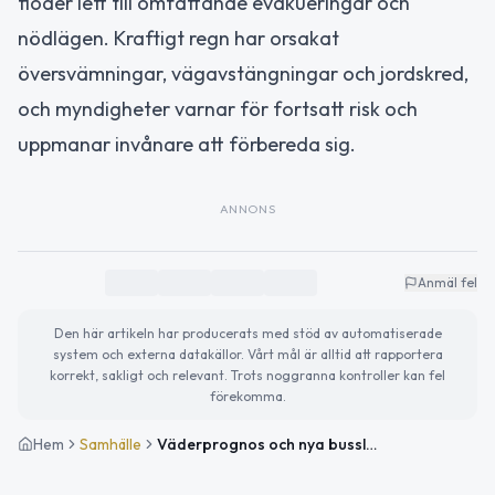
floder lett till omfattande evakueringar och
nödlägen. Kraftigt regn har orsakat
översvämningar, vägavstängningar och jordskred,
och myndigheter varnar för fortsatt risk och
uppmanar invånare att förbereda sig.
ANNONS
Anmäl fel
Den här artikeln har producerats med stöd av automatiserade
system och externa datakällor. Vårt mål är alltid att rapportera
korrekt, sakligt och relevant. Trots noggranna kontroller kan fel
förekomma.
Hem
Samhälle
Väderprognos och nya busslinjer i Solna – Viktig information för resenärer