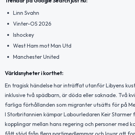
Trendar på Google Search just nu:
Linn Svahn
Vinter-OS 2026
Ishockey
West Ham mot Man Utd
Manchester United
Världsnyheter i korthet:
En tragisk händelse har inträffat utanför Libyens ku
inklusive två spädbarn, är döda eller saknade. Två k
farliga förhållanden som migranter utsätts för på M
I Storbritannien kämpar Labourledaren Keir Starmer för
kopplingar mellan hans regering och personer med kop
fått stöd från flera partimedlemmar och lovar att fort