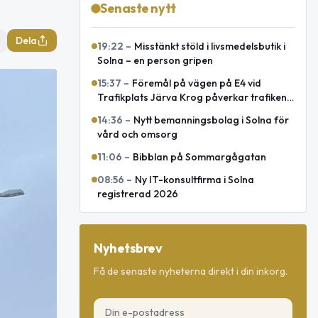
Senaste nytt
Dela
19:22
–
Misstänkt stöld i livsmedelsbutik i
Solna – en person gripen
15:37
–
Föremål på vägen på E4 vid
Trafikplats Järva Krog påverkar trafiken
mot Uppsala
14:36
–
Nytt bemanningsbolag i Solna för
vård och omsorg
11:06
–
Bibblan på Sommargågatan
08:56
–
Ny IT-konsultfirma i Solna
registrerad 2026
Nyhetsbrev
Få de senaste nyheterna direkt i din inkorg.