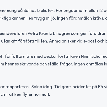
evenemang på Solnas bibliotek. För ungdomar mellan 12 o
ktiga ämnen i en trygg miljö. Ingen föranmälan krävs, 
teendevetaren Petra Krantz Lindgren som ger föräldrar
utan att förstöra tilliten. Anmälan sker via e-post och 
i ett författarmöte med deckarförfattaren Ninni Schulm
öra om hennes skrivande och ställa frågor. Ingen anmälan k
r rapporteras i Solna idag. Tidigare incidenter på E4 v
ch trafiken flyter normalt.