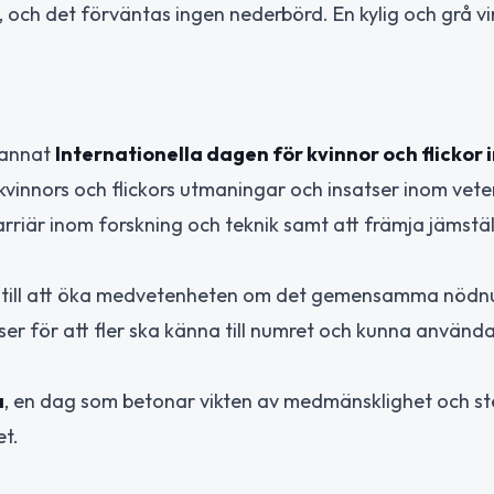
, och det förväntas ingen nederbörd. En kylig och grå v
d annat
Internationella dagen för kvinnor och flickor
m kvinnors och flickors utmaningar och insatser inom vet
n karriär inom forskning och teknik samt att främja jämstä
r till att öka medvetenheten om det gemensamma nödnu
ser för att fler ska känna till numret och kunna använda
a
, en dag som betonar vikten av medmänsklighet och stö
et.