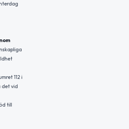
interdag
 inom
enskapliga
lldhet
mret 112 i
 det vid
d till