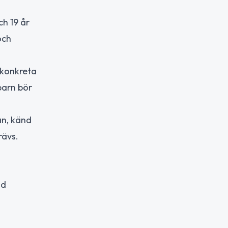
ch 19 år
och
 konkreta
barn bör
an, känd
rävs.
id