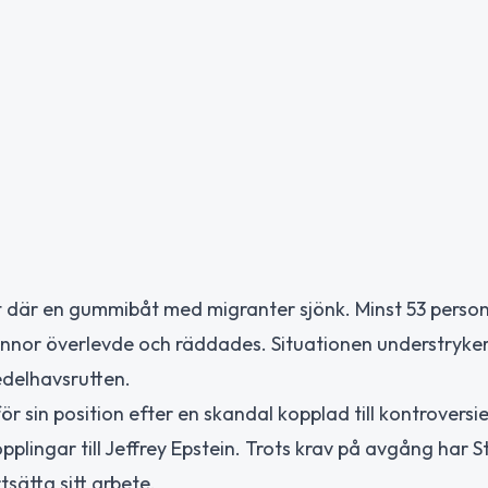
st där en gummibåt med migranter sjönk. Minst 53 person
vinnor överlevde och räddades. Situationen understryke
edelhavsrutten.
 sin position efter en skandal kopplad till kontroversie
plingar till Jeffrey Epstein. Trots krav på avgång har 
sätta sitt arbete.