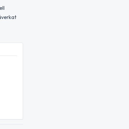
ell
åverkat