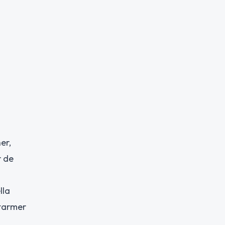
er,
r de
lla
Starmer