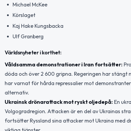
Michael McKee
Körslaget
Kaj Hake Kungsbacka
Ulf Granberg
Världsnyheter i korthet:
Våldsamma demonstrationer i Iran fortsätter:
Pro
döda och över 2 600 gripna. Regeringen har stängt n
har varnat för hårda repressalier mot demonstranter.
alternativ.
Ukrainsk drönarattack mot ryskt oljedepå:
En ukra
Volgogradregion. Attacken är en del av Ukrainas strat
fortsätter Ryssland sina attacker mot Ukraina med drön
viktiga tjänster.