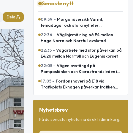
Senaste nytt
Dela
09:39
–
Morgonöversikt: Varmt,
temadagar och stora nyheter
internationellt
22:36
–
Väglinjemålning på E4 mellan
Haga Norra och Norrtull avslutad
22:35
–
Vägarbete med stor påverkan på
E4.26 mellan Norrtull och Eugeniakorset
22:05
–
Vägen avstängd på
Pampaslänken och Klarastrandsleden i
Stockholm
17:05
–
Fordonshaveri på E18 vid
Trafikplats Ekhagen påverkar trafiken
mot Norrtälje
Nyhetsbrev
Få de senaste nyheterna direkt i din inkorg.