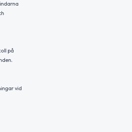
Vindarna
ch
oll på
anden.
ingar vid