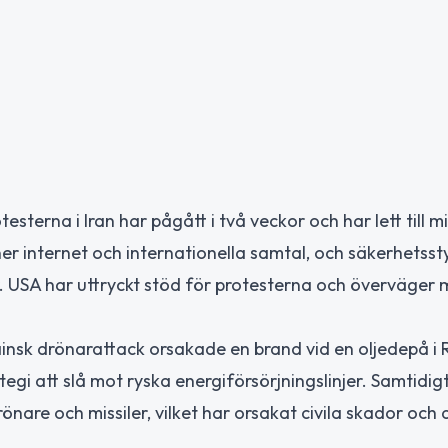
testerna i Iran har pågått i två veckor och har lett till mi
er internet och internationella samtal, och säkerhetss
 USA har uttryckt stöd för protesterna och överväger m
insk drönarattack orsakade en brand vid en oljedepå i 
egi att slå mot ryska energiförsörjningslinjer. Samtidig
are och missiler, vilket har orsakat civila skador och a