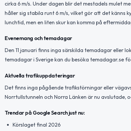
cirka 6 m/s. Under dagen blir det mestadels mulet me
håller sig stabila runt 6 m/s, vilket gör att det känn
lunchtid, men en liten skur kan komma på eftermidd
Evenemang och temadagar
Den 11 januari finns inga särskilda temadagar eller lo
temadagar i Sverige kan du besöka temadagar.se för 
Aktuella trafikuppdateringar
Det finns inga pågående trafikstörningar eller vägav
Norrtullstunneln och Norra Länken är nu avslutade, oc
Trendar på Google Search just nu:
Körslaget final 2026