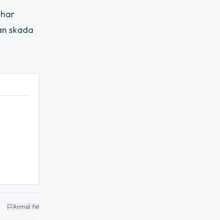
 har
kan skada
Anmäl fel