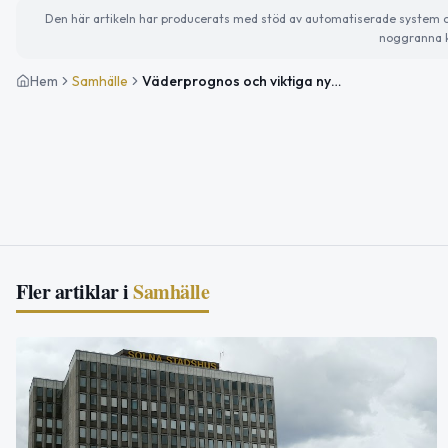
Den här artikeln har producerats med stöd av automatiserade system och 
noggranna k
Hem
Samhälle
Väderprognos och viktiga nyheter för Solna den 11 januari
Fler artiklar i
Samhälle