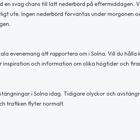
d en svag chans till lätt nederbörd på eftermiddagen. 
s kyligt ute. Ingen nederbörd förväntas under morgonen o
agen.
kala evenemang att rapportera om i Solna. Vill du hålla k
inspiration och information om olika högtider och fir
stängningar i Solna idag. Tidigare olyckor och avstängn
h trafiken flyter normalt.