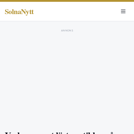
SolnaNytt
ANNONS