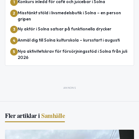
Konkurs inledd för café och juicebar i Solna
1
Misstänkt stöld i livsmedelsbutik i Solna – en person
2
gripen
Ny aktör i Solna satsar på funktionella drycker
3
Anmäl dig till Solna kulturskola – kursstart i augusti
4
Nya aktivitetskrav för försörjningsstöd i Solna från juli
5
2026
ANNONS
Fler artiklar i
Samhälle