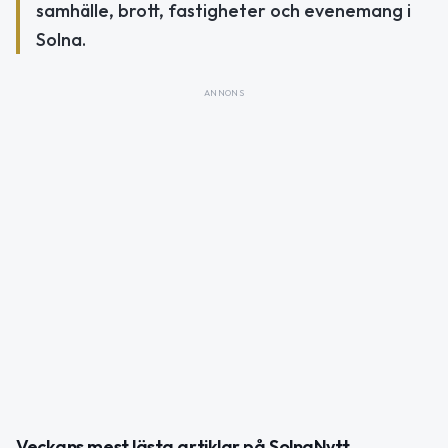
samhälle, brott, fastigheter och evenemang i
Solna.
ANNONS
Veckans mest lästa artiklar på SolnaNytt