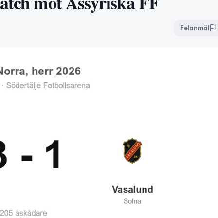
match mot Assyriska FF
Felanmäl