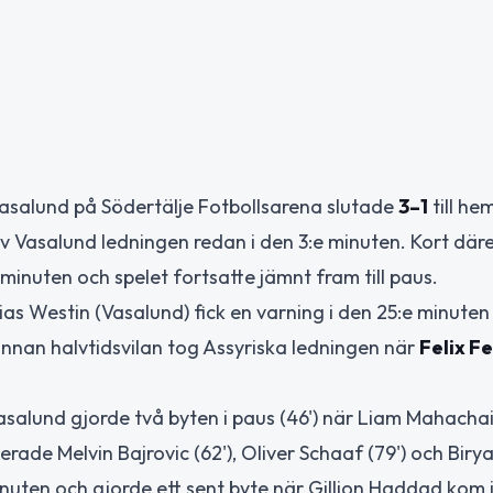
Vasalund på Södertälje Fotbollsarena slutade
3–1
till h
v Vasalund ledningen redan i den 3:e minuten. Kort där
 minuten och spelet fortsatte jämnt fram till paus.
ias Westin (Vasalund) fick en varning i den 25:e minuten
nnan halvtidsvilan tog Assyriska ledningen när
Felix F
asalund gjorde två byten i paus (46') när Liam Mahacha
rade Melvin Bajrovic (62'), Oliver Schaaf (79') och Biry
inuten och gjorde ett sent byte när Gillion Haddad kom i