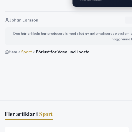
Johan Larsson
Den här artikeln har producerats med stöd av automatiserade system och 
noggranna k
Hem
Sport
Förlust för Vasalund i bortamatch mot Assyriska FF
Fler artiklar i
Sport