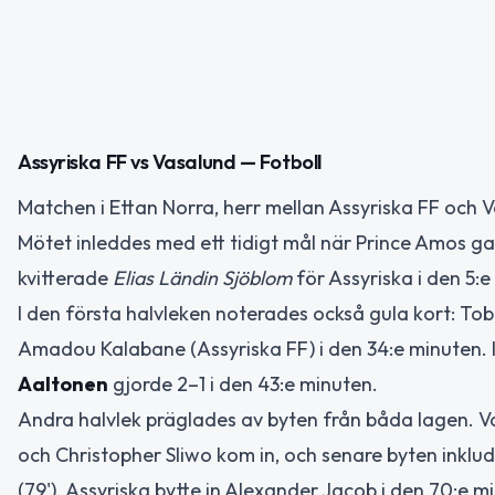
Assyriska FF vs Vasalund — Fotboll
Matchen i Ettan Norra, herr mellan Assyriska FF och 
Mötet inleddes med ett tidigt mål när Prince Amos ga
kvitterade
Elias Ländin Sjöblom
för Assyriska i den 5:e
I den första halvleken noterades också gula kort: Tob
Amadou Kalabane (Assyriska FF) i den 34:e minuten. I
Aaltonen
gjorde 2–1 i den 43:e minuten.
Andra halvlek präglades av byten från båda lagen. V
och Christopher Sliwo kom in, och senare byten inklude
(79'). Assyriska bytte in Alexander Jacob i den 70:e m