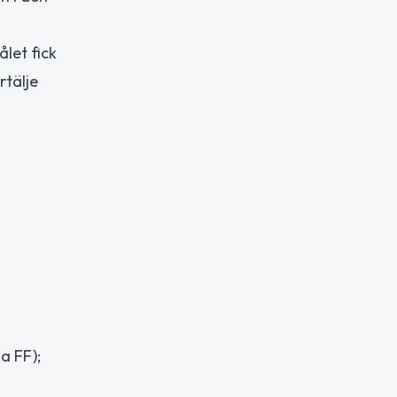
ålet fick
rtälje
a FF);