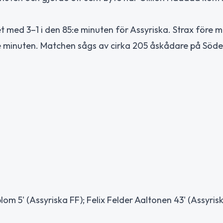
et med 3–1 i den 85:e minuten för Assyriska. Strax före m
:e minuten. Matchen sågs av cirka 205 åskådare på Söde
lom 5' (Assyriska FF); Felix Felder Aaltonen 43' (Assyrisk