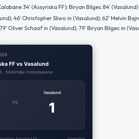
labane 34' (Assyriska FF); Biryan Bilgec 84' (Vasalund)
nd); 46' Christopher Sliwo in (Vasalund); 62' Melvin Bajr
9' Oliver Schaaf in (Vasalund); 79' Biryan Bilgec in (Vas
2026
ska FF vs Vasalund
6 · Södertälje Fotbollsarena
Vasalund
1
VS
Arrangör: Assyriska FF
Södertälje