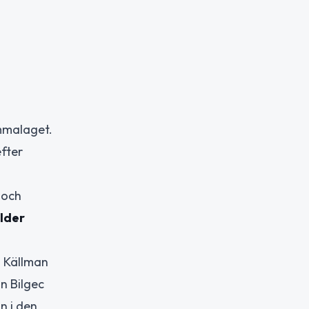
emmalaget.
efter
 och
elder
i Källman
an Bilgec
n i den