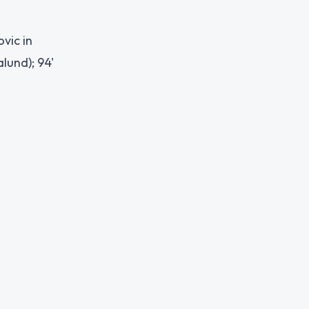
ovic in
alund); 94'