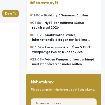
Senaste nytt
Dela
11:06
–
Bibblan på Sommargågatan
08:56
–
Ny IT-konsultfirma i Solna
registrerad 2026
08:02
–
Snabbkollen: Väder,
Internationella öldagen och kvällens
omvärld
06:34
–
Försvarsmakten: Över 9 000
värnpliktiga rycker in under 2026
22:08
–
Vägen Pampaslänken avstängd
med stor påverkan under natten
Nyhetsbrev
Få de senaste nyheterna direkt i din inkorg.