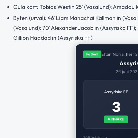
Gula kort: Tobias Westin 25' (Vasalund); Amadou Ka
Byten (urval): 46' Liam Mahachai Källman in (Vasalu
(Vasalund); 70' Alexander Jacob in (Assyriska FF); 7
Gillion Haddad in (Assyriska FF)
Ettan Norra, herr 
Fotboll
Assyri
26 juni 202
Assyriska FF
3
VINNARE
205 åskådare