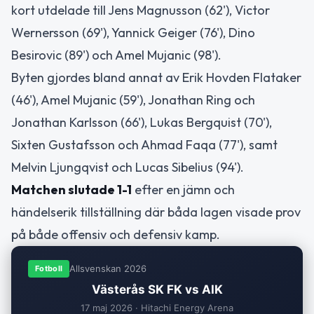
kort utdelade till Jens Magnusson (62'), Victor
Wernersson (69'), Yannick Geiger (76'), Dino
Besirovic (89') och Amel Mujanic (98').
Byten gjordes bland annat av Erik Hovden Flataker
(46'), Amel Mujanic (59'), Jonathan Ring och
Jonathan Karlsson (66'), Lukas Bergquist (70'),
Sixten Gustafsson och Ahmad Faqa (77'), samt
Melvin Ljungqvist och Lucas Sibelius (94').
Matchen slutade 1-1
efter en jämn och
händelserik tillställning där båda lagen visade prov
på både offensiv och defensiv kamp.
Allsvenskan 2026
Fotboll
Västerås SK FK vs AIK
17 maj 2026 · Hitachi Energy Arena