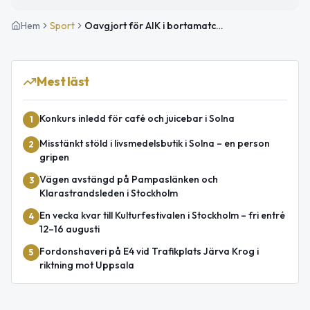
Hem
Sport
Oavgjort för AIK i bortamatch mot Västerås SK FK
Mest läst
Konkurs inledd för café och juicebar i Solna
1
Misstänkt stöld i livsmedelsbutik i Solna – en person
2
gripen
Vägen avstängd på Pampaslänken och
3
Klarastrandsleden i Stockholm
En vecka kvar till Kulturfestivalen i Stockholm – fri entré
4
12–16 augusti
Fordonshaveri på E4 vid Trafikplats Järva Krog i
5
riktning mot Uppsala