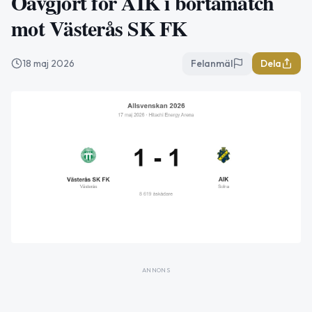
Oavgjort för AIK i bortamatch
mot Västerås SK FK
18 maj 2026
Felanmäl
Dela
ANNONS