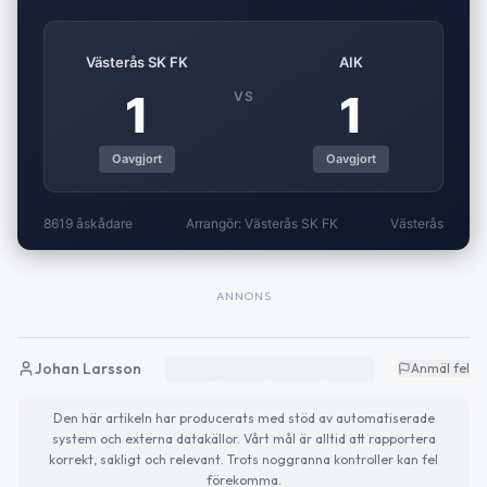
Västerås SK FK
AIK
1
1
VS
Oavgjort
Oavgjort
8619 åskådare
Arrangör: Västerås SK FK
Västerås
ANNONS
Johan Larsson
Anmäl fel
Den här artikeln har producerats med stöd av automatiserade
system och externa datakällor. Vårt mål är alltid att rapportera
korrekt, sakligt och relevant. Trots noggranna kontroller kan fel
förekomma.