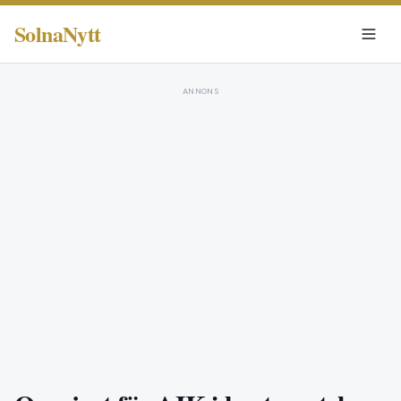
SolnaNytt
ANNONS