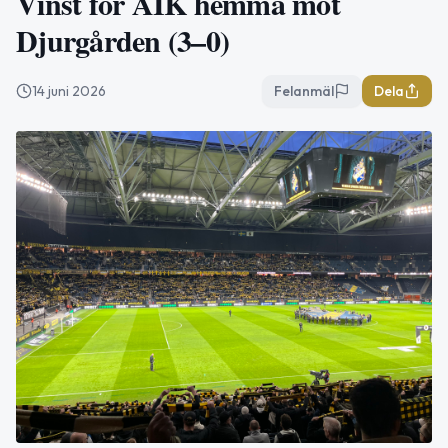
Vinst för AIK hemma mot
Djurgården (3–0)
14 juni 2026
Felanmäl
Dela