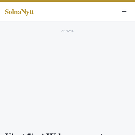
SolnaNytt
ANNONS