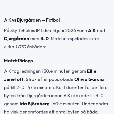
AIK vs Djurgården — Fotboll
På Skytteholms IP 1 den 13 juni 2026 vann
AIK
mot
Djurgården
med
3–0
. Matchen spelades inför
cirka
1 070
åskådare.
Matchförlopp
AIK tog ledningen i 30:e minuten genom
Ellie
Junetoft
. Strax efter paus ökade
Olivia Garcia
på till 2–0 i 47:e minuten. Kort därefter följde flera
byten från Djurgården innan AIK utökade till 3–0
genom
Ida Björnberg
i 60:e minuten. Under andra
halvlek genomfördes ett antal byten på båda