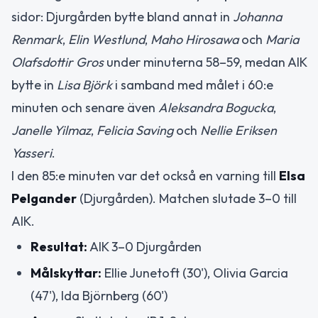
sidor: Djurgården bytte bland annat in
Johanna
Renmark
,
Elin Westlund
,
Maho Hirosawa
och
Maria
Olafsdottir Gros
under minuterna 58–59, medan AIK
bytte in
Lisa Björk
i samband med målet i 60:e
minuten och senare även
Aleksandra Bogucka
,
Janelle Yilmaz
,
Felicia Saving
och
Nellie Eriksen
Yasseri
.
I den 85:e minuten var det också en varning till
Elsa
Pelgander
(Djurgården). Matchen slutade 3–0 till
AIK.
Resultat:
AIK 3–0 Djurgården
Målskyttar:
Ellie Junetoft (30'), Olivia Garcia
(47'), Ida Björnberg (60')