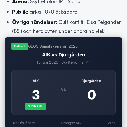
Arena:
Skytteholms IP 1, Solna
Publik:
cirka 1 070 åskådare
Övriga händelser:
Gult kort till Elsa Pelgander
(85') och flera byten under andra halvlek
OBOS Damallsvenskan 2026
Fotboll
AIK vs Djurgården
13 juni 2026 · Skytteholms IP 1
AIK
Djurgården
3
0
VS
VINNARE
1068 åskådare
Arrangör: AIK
Solna