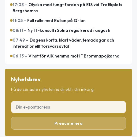
17:03
–
Olycka med tungt fordon på E18 vid Trafikplats
Bergshamra
11:05
–
Full rulle med Rullan på Q-lan
08:11
–
Ny IT-konsult i Solna registrerad i augusti
07:49
–
Dagens korta: klart väder, temadagar och
internationellt försvarsavtal
06:13
–
Vinst för AIK hemma mot IF Brommapojkarna
Nyhetsbrev
Få de senaste nyheterna direkt i din inkorg.
Prenumerera