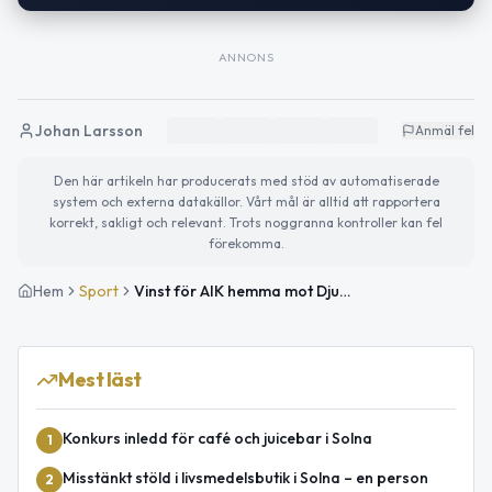
ANNONS
Johan Larsson
Anmäl fel
Den här artikeln har producerats med stöd av automatiserade
system och externa datakällor. Vårt mål är alltid att rapportera
korrekt, sakligt och relevant. Trots noggranna kontroller kan fel
förekomma.
Hem
Sport
Vinst för AIK hemma mot Djurgården (3–0)
Mest läst
Konkurs inledd för café och juicebar i Solna
1
Misstänkt stöld i livsmedelsbutik i Solna – en person
2