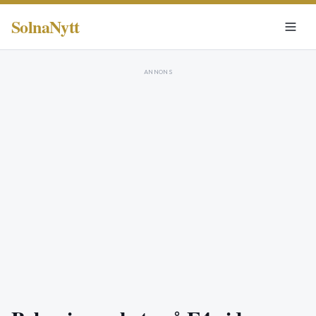
SolnaNytt
ANNONS