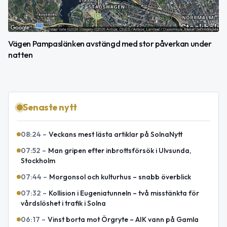
Vägen Pampaslänken avstängd med stor påverkan under
natten
Senaste nytt
08:24
–
Veckans mest lästa artiklar på SolnaNytt
07:52
–
Man gripen efter inbrottsförsök i Ulvsunda,
Stockholm
07:44
–
Morgonsol och kulturhus – snabb överblick
07:32
–
Kollision i Eugeniatunneln – två misstänkta för
vårdslöshet i trafik i Solna
06:17
–
Vinst borta mot Örgryte – AIK vann på Gamla