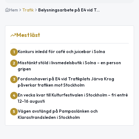
Hem
Trafik
Belysningsarbete på E4 vid Trafikplats Järva Krog påverkar trafiken
Mest läst
Konkurs inledd för café och juicebar i Solna
1
Misstänkt stöld i livsmedelsbutik i Solna – en person
2
gripen
Fordonshaveri på E4 vid Trafikplats Järva Krog
3
påverkar trafiken mot Stockholm
En vecka kvar till Kulturfestivalen i Stockholm – fri entré
4
12–16 augusti
Vägen avstängd på Pampaslänken och
5
Klarastrandsleden i Stockholm