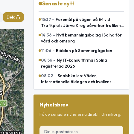
Senaste nytt
Dela
15:37
–
Föremål på vägen på E4 vid
Trafikplats Järva Krog påverkar trafiken
mot Uppsala
14:36
–
Nytt bemanningsbolag i Solna för
vård och omsorg
11:06
–
Bibblan på Sommargågatan
08:56
–
Ny IT-konsultfirma i Solna
registrerad 2026
08:02
–
Snabbkollen: Väder,
Internationella öldagen och kvällens
omvärld
Nyhetsbrev
Få de senaste nyheterna direkt i din inkorg.