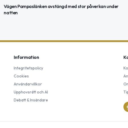
Vägen Pampaslänken avstängd med stor påverkan under
natten
Information
K
Integritetspolicy
Ko
Cookies
An
Användarvillkor
Om
Upphovsrätt och AI
Ti
Debatt & Insändare