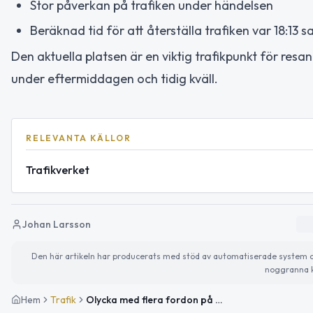
Stor påverkan på trafiken under händelsen
Beräknad tid för att återställa trafiken var 18:13
Den aktuella platsen är en viktig trafikpunkt för res
under eftermiddagen och tidig kväll.
RELEVANTA KÄLLOR
Trafikverket
Johan Larsson
Den här artikeln har producerats med stöd av automatiserade system och 
noggranna k
Hem
Trafik
Olycka med flera fordon på E4 vid Trafikplats Järva Krog