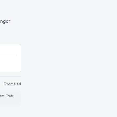
ingar
Anmäl fel
ant. Trots