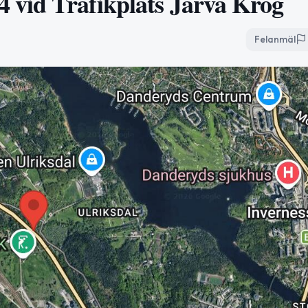
4 vid Trafikplats Järva Krog
Felanmäl