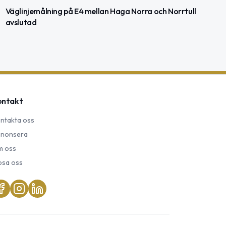
Väglinjemålning på E4 mellan Haga Norra och Norrtull
avslutad
ontakt
ntakta oss
nonsera
 oss
psa oss