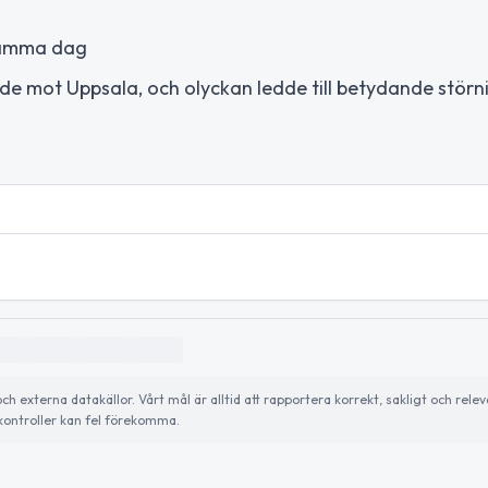
 samma dag
ande mot Uppsala, och olyckan ledde till betydande störn
externa datakällor. Vårt mål är alltid att rapportera korrekt, sakligt och relev
ontroller kan fel förekomma.