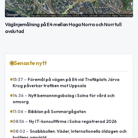
Väglinjemålning på E4 mellan Haga Norra och Norrtull
avslutad
Senaste nytt
15:37
–
Föremål på vägen på E4 vid Trafikplats Järva
Krog påverkar trafiken mot Uppsala
14:36
–
Nytt bemanningsbolag i Solna för vård och
omsorg
11:06
–
Bibblan på Sommargågatan
08:56
–
Ny IT-konsultfirma i Solna registrerad 2026
08:02
–
Snabbkollen: Väder, Internationella öldagen och
kvällens omvärld