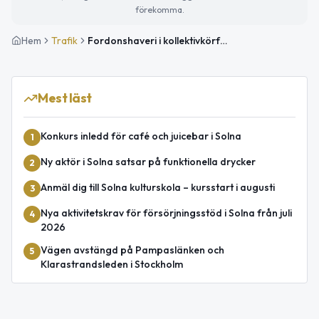
förekomma.
Hem
Trafik
Fordonshaveri i kollektivkörfältet på E4 vid Trafikplats Järva Krog
Mest läst
Konkurs inledd för café och juicebar i Solna
1
Ny aktör i Solna satsar på funktionella drycker
2
Anmäl dig till Solna kulturskola – kursstart i augusti
3
Nya aktivitetskrav för försörjningsstöd i Solna från juli
4
2026
Vägen avstängd på Pampaslänken och
5
Klarastrandsleden i Stockholm