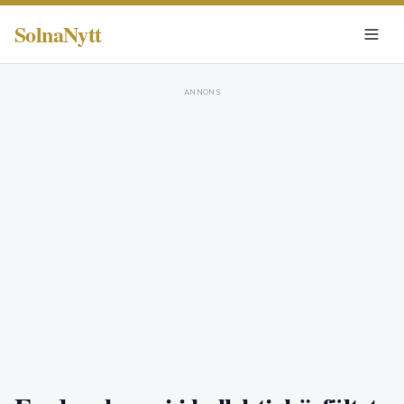
SolnaNytt
ANNONS