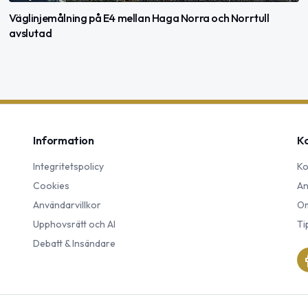
Väglinjemålning på E4 mellan Haga Norra och Norrtull
avslutad
Information
K
Integritetspolicy
Ko
Cookies
An
Användarvillkor
Om
Upphovsrätt och AI
Ti
Debatt & Insändare