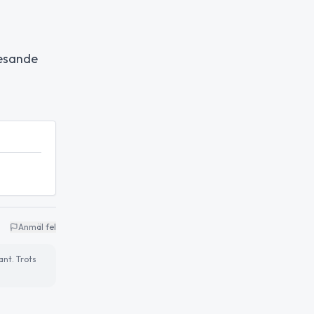
resande
Anmäl fel
ant. Trots