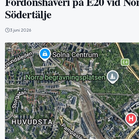
Fordonshaveri på E20 vid Nor
Södertälje
3 juni 2026