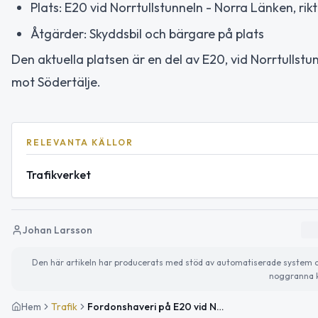
Plats: E20 vid Norrtullstunneln - Norra Länken, ri
Åtgärder: Skyddsbil och bärgare på plats
Den aktuella platsen är en del av E20, vid Norrtullstun
mot Södertälje.
RELEVANTA KÄLLOR
Trafikverket
Johan Larsson
Den här artikeln har producerats med stöd av automatiserade system och 
noggranna k
Hem
Trafik
Fordonshaveri på E20 vid Norrtullstunneln påverkar trafiken mot Södertälje