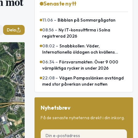
n mot
Senaste nytt
11:06
–
Bibblan på Sommargågatan
Dela
08:56
–
Ny IT-konsultfirma i Solna
registrerad 2026
08:02
–
Snabbkollen: Väder,
Internationella öldagen och kvällens
omvärld
06:34
–
Försvarsmakten: Över 9 000
värnpliktiga rycker in under 2026
22:08
–
Vägen Pampaslänken avstängd
med stor påverkan under natten
Nyhetsbrev
Få de senaste nyheterna direkt i din inkorg.