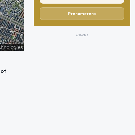
Prenumerera
ANNONS
mot