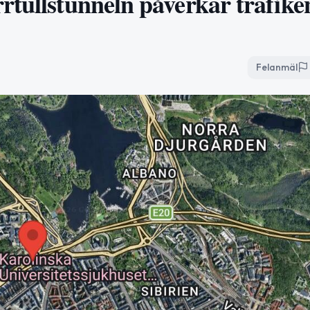
rtullstunneln påverkar trafike
Felanmäl