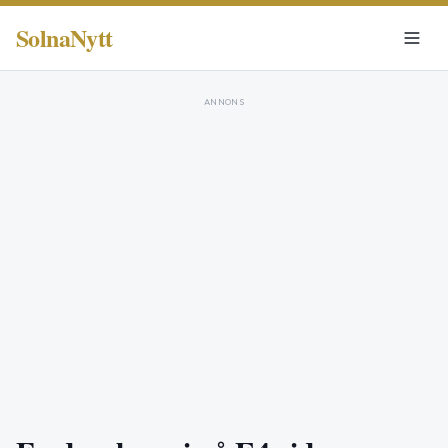
SolnaNytt
ANNONS