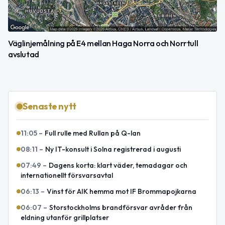
Väglinjemålning på E4 mellan Haga Norra och Norrtull
avslutad
Senaste nytt
11:05
–
Full rulle med Rullan på Q-lan
08:11
–
Ny IT-konsult i Solna registrerad i augusti
07:49
–
Dagens korta: klart väder, temadagar och
internationellt försvarsavtal
06:13
–
Vinst för AIK hemma mot IF Brommapojkarna
06:07
–
Storstockholms brandförsvar avråder från
eldning utanför grillplatser