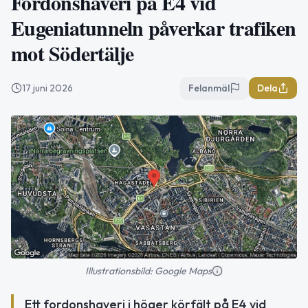
Fordonshaveri på E4 vid
Eugeniatunneln påverkar trafiken
mot Södertälje
17 juni 2026
Felanmäl
Dela
Illustrationsbild: Google Maps
Ett fordonshaveri i höger körfält på E4 vid