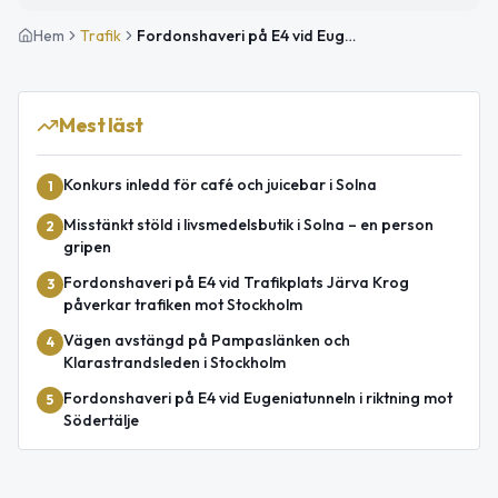
Hem
Trafik
Fordonshaveri på E4 vid Eugeniatunneln påverkar trafiken mot Södertälje
Mest läst
Konkurs inledd för café och juicebar i Solna
1
Misstänkt stöld i livsmedelsbutik i Solna – en person
2
gripen
Fordonshaveri på E4 vid Trafikplats Järva Krog
3
påverkar trafiken mot Stockholm
Vägen avstängd på Pampaslänken och
4
Klarastrandsleden i Stockholm
Fordonshaveri på E4 vid Eugeniatunneln i riktning mot
5
Södertälje