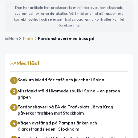
Den här artikeln har producerats med stöd av automatiserade
system och externa datakällor. Vårt mål är alltid att rapportera
korrekt, sakligt och relevant. Trots noggranna kontroller kan fel
förekomma.
Hem
Trafik
Fordonshaveri med buss på E4 vid Trafikplats Järva Krog påverkar trafiken mot Stockholm
Mest läst
Konkurs inledd för café och juicebar i Solna
1
Misstänkt stöld i livsmedelsbutik i Solna – en person
2
gripen
Fordonshaveri på E4 vid Trafikplats Järva Krog
3
påverkar trafiken mot Stockholm
Vägen avstängd på Pampaslänken och
4
Klarastrandsleden i Stockholm