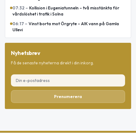
07:32
–
Kollision i Eugeniatunneln – två misstänkta för
vårdslöshet i trafik i Solna
06:17
–
Vinst borta mot Örgryte – AIK vann på Gamla
Ullevi
Nyhetsbrev
Få de senaste nyheterna direkt i din inkorg.
Prenumerera