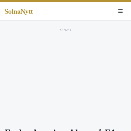
SolnaNytt
ANNONS