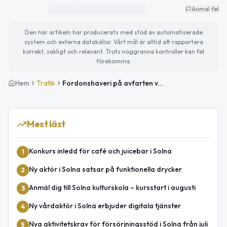
Anmäl fel
Den här artikeln har producerats med stöd av automatiserade
system och externa datakällor. Vårt mål är alltid att rapportera
korrekt, sakligt och relevant. Trots noggranna kontroller kan fel
förekomma.
Hem
Trafik
Fordonshaveri på avfarten vid Frösundaleden vid Trafikplats Haga Norra
Mest läst
Konkurs inledd för café och juicebar i Solna
1
Ny aktör i Solna satsar på funktionella drycker
2
Anmäl dig till Solna kulturskola – kursstart i augusti
3
Ny vårdaktör i Solna erbjuder digitala tjänster
4
Nya aktivitetskrav för försörjningsstöd i Solna från juli
5