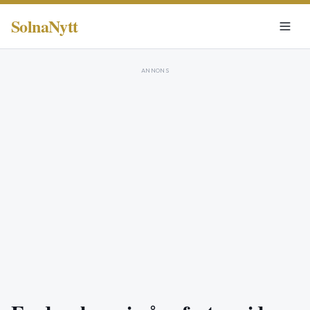
SolnaNytt
ANNONS