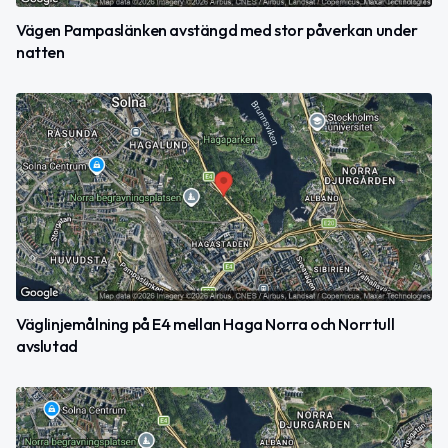
Vägen Pampaslänken avstängd med stor påverkan under
natten
Väglinjemålning på E4 mellan Haga Norra och Norrtull
avslutad