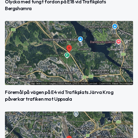
Olycka med tungt fordon på E18 vid Trafikplats
Bergshamra
Föremål på vägen på E4 vid Trafikplats Järva Krog
påverkar trafiken mot Uppsala