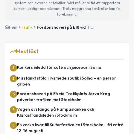
system och externa datakällor. Vårt mål är alltid att rapportera
korrekt, sakligt och relevant. Trots noggranna kontroller kan fel
förekomma.
Hem
Trafik
Fordonshaveri på E18 vid Trafikplats Ekhagen i riktning mot Norrtälje
Mest läst
Konkurs inledd för café och juicebar i Solna
1
Misstänkt stöld i livsmedelsbutik i Solna – en person
2
gripen
Fordonshaveri på E4 vid Trafikplats Järva Krog
3
påverkar trafiken mot Stockholm
Vägen avstängd på Pampaslänken och
4
Klarastrandsleden i Stockholm
En vecka kvar till Kulturfestivalen i Stockholm – fri entré
5
12–16 augusti