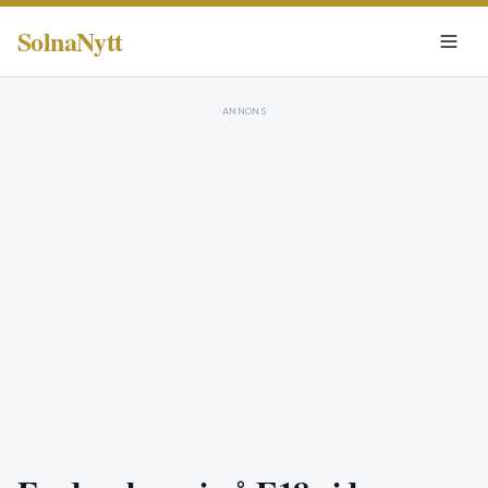
SolnaNytt
ANNONS