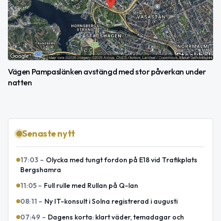
Vägen Pampaslänken avstängd med stor påverkan under
natten
Senaste nytt
17:03
–
Olycka med tungt fordon på E18 vid Trafikplats
Bergshamra
11:05
–
Full rulle med Rullan på Q-lan
08:11
–
Ny IT-konsult i Solna registrerad i augusti
07:49
–
Dagens korta: klart väder, temadagar och