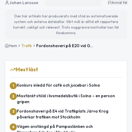
Johan Larsson
Anmäl fel
Den här artikeln har producerats med stöd av automatiserade
system och externa datakällor. Vårt mål är alltid att rapportera
korrekt, sakligt och relevant. Trots noggranna kontroller kan fel
förekomma.
Hem
Trafik
Fordonshaveri på E20 vid Gärdestunneln påverkar trafiken mot Ropsten
Mest läst
Konkurs inledd för café och juicebar i Solna
1
Misstänkt stöld i livsmedelsbutik i Solna – en person
2
gripen
Fordonshaveri på E4 vid Trafikplats Järva Krog
3
påverkar trafiken mot Stockholm
Vägen avstängd på Pampaslänken och
4