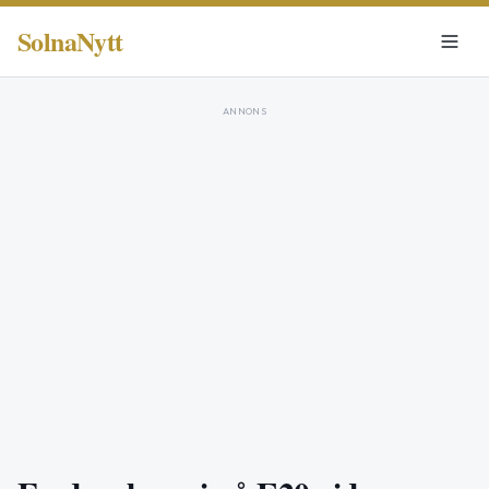
SolnaNytt
ANNONS