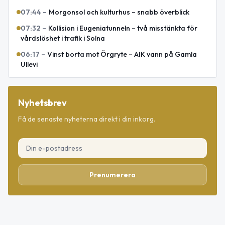
07:44
–
Morgonsol och kulturhus – snabb överblick
07:32
–
Kollision i Eugeniatunneln – två misstänkta för
vårdslöshet i trafik i Solna
06:17
–
Vinst borta mot Örgryte – AIK vann på Gamla
Ullevi
Nyhetsbrev
Få de senaste nyheterna direkt i din inkorg.
Prenumerera