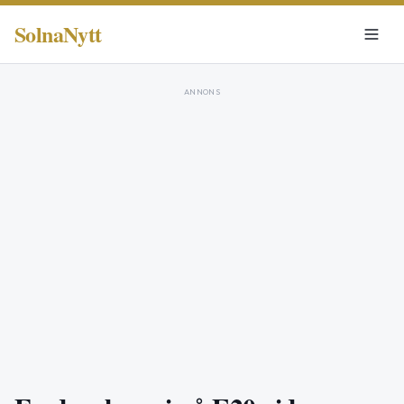
SolnaNytt
ANNONS