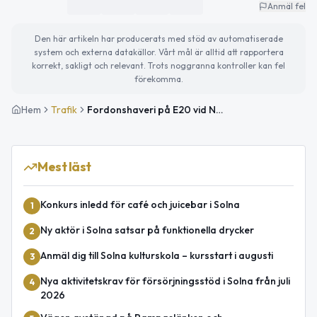
Anmäl fel
Den här artikeln har producerats med stöd av automatiserade
system och externa datakällor. Vårt mål är alltid att rapportera
korrekt, sakligt och relevant. Trots noggranna kontroller kan fel
förekomma.
Hem
Trafik
Fordonshaveri på E20 vid Norrtullstunneln påverkar trafiken mot Södertälje
Mest läst
Konkurs inledd för café och juicebar i Solna
1
Ny aktör i Solna satsar på funktionella drycker
2
Anmäl dig till Solna kulturskola – kursstart i augusti
3
Nya aktivitetskrav för försörjningsstöd i Solna från juli
4
2026