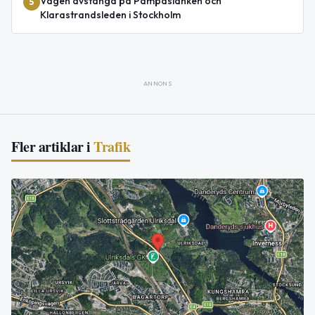
Vägen avstängd på Pampaslänken och
5
Klarastrandsleden i Stockholm
ANNONS
Fler artiklar i
Trafik