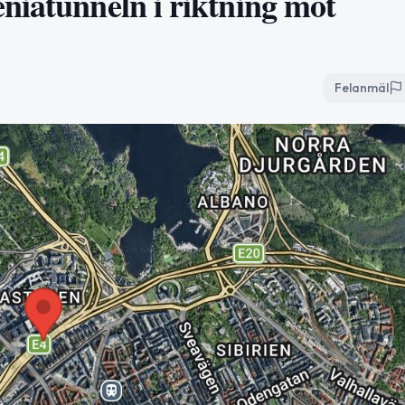
niatunneln i riktning mot
Felanmäl