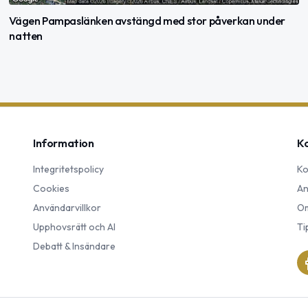
Vägen Pampaslänken avstängd med stor påverkan under
natten
Information
K
Integritetspolicy
Ko
Cookies
An
Användarvillkor
Om
Upphovsrätt och AI
Ti
Debatt & Insändare