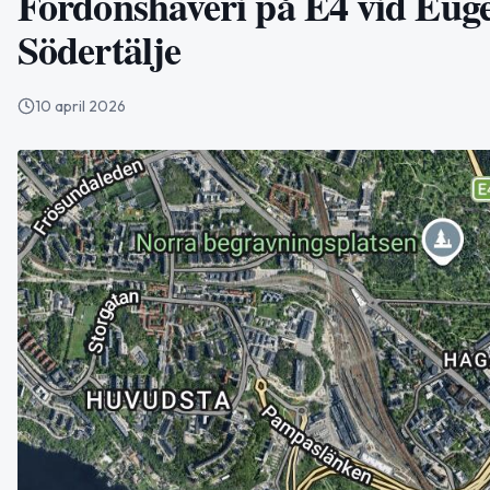
Fordonshaveri på E4 vid Euge
Södertälje
10 april 2026