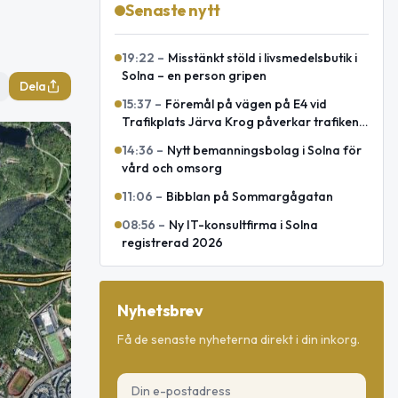
Senaste nytt
19:22
–
Misstänkt stöld i livsmedelsbutik i
Solna – en person gripen
Dela
15:37
–
Föremål på vägen på E4 vid
Trafikplats Järva Krog påverkar trafiken
mot Uppsala
14:36
–
Nytt bemanningsbolag i Solna för
vård och omsorg
11:06
–
Bibblan på Sommargågatan
08:56
–
Ny IT-konsultfirma i Solna
registrerad 2026
Nyhetsbrev
Få de senaste nyheterna direkt i din inkorg.