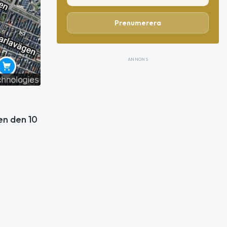
Prenumerera
ANNONS
en den 10