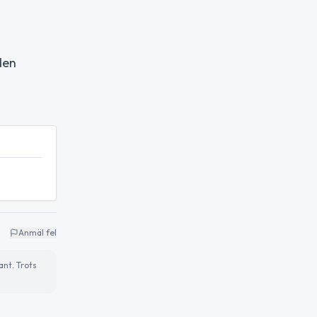
den
Anmäl fel
ant. Trots