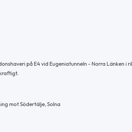
donshaveri på E4 vid Eugeniatunneln - Norra Länken i ri
raftigt.
ning mot Södertälje, Solna