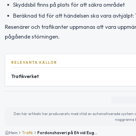
Skyddsbil finns på plats för att säkra området
Beräknad tid för att händelsen ska vara avhjälpt
Resenärer och trafikanter uppmanas att vara uppmä
pågående störningen.
RELEVANTA KÄLLOR
Trafikverket
Den här artikeln har producerats med stöd av automatiserade system och 
noggranna k
Hem
Trafik
Fordonshaveri på E4 vid Eugeniatunneln i riktning mot Södertälje