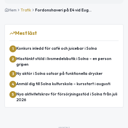
Hem
Trafik
Fordonshaveri på E4 vid Eugeniatunneln i riktning mot Södertälje
Mest läst
Konkurs inledd för café och juicebar i Solna
1
Misstänkt stöld i livsmedelsbutik i Solna – en person
2
gripen
Ny aktör i Solna satsar på funktionella drycker
3
Anmäl dig till Solna kulturskola – kursstart i augusti
4
Nya aktivitetskrav för försörjningsstöd i Solna från juli
5
2026
ANNONS