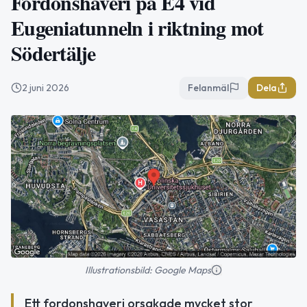
Fordonshaveri på E4 vid
Eugeniatunneln i riktning mot
Södertälje
2 juni 2026
Felanmäl
Dela
Illustrationsbild: Google Maps
Ett fordonshaveri orsakade mycket stor