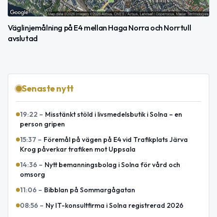
Väglinjemålning på E4 mellan Haga Norra och Norrtull
avslutad
Senaste nytt
19:22
–
Misstänkt stöld i livsmedelsbutik i Solna – en
person gripen
15:37
–
Föremål på vägen på E4 vid Trafikplats Järva
Krog påverkar trafiken mot Uppsala
14:36
–
Nytt bemanningsbolag i Solna för vård och
omsorg
11:06
–
Bibblan på Sommargågatan
08:56
–
Ny IT-konsultfirma i Solna registrerad 2026