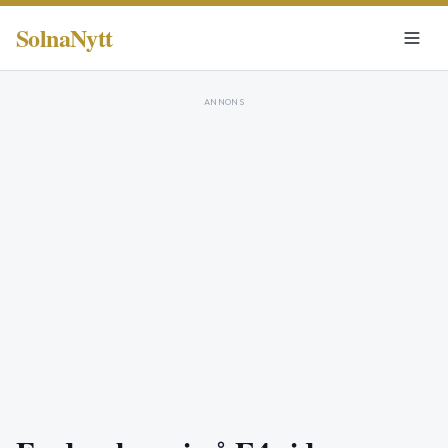
SolnaNytt
ANNONS