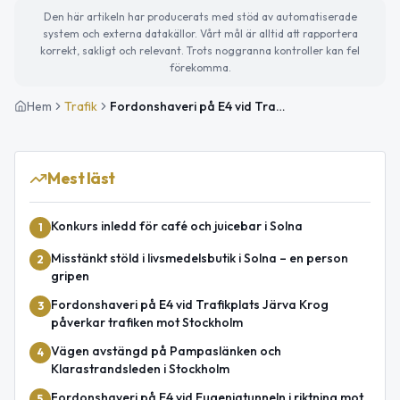
Den här artikeln har producerats med stöd av automatiserade
system och externa datakällor. Vårt mål är alltid att rapportera
korrekt, sakligt och relevant. Trots noggranna kontroller kan fel
förekomma.
Hem
Trafik
Fordonshaveri på E4 vid Trafikplats Haga Norra i riktning mot Stockholm
Mest läst
Konkurs inledd för café och juicebar i Solna
1
Misstänkt stöld i livsmedelsbutik i Solna – en person
2
gripen
Fordonshaveri på E4 vid Trafikplats Järva Krog
3
påverkar trafiken mot Stockholm
Vägen avstängd på Pampaslänken och
4
Klarastrandsleden i Stockholm
Fordonshaveri på E4 vid Eugeniatunneln i riktning mot
5