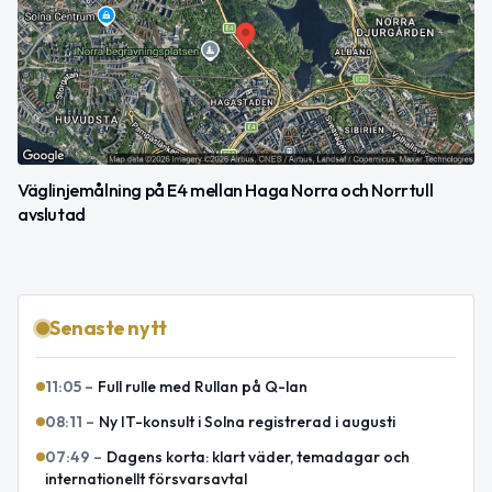
Väglinjemålning på E4 mellan Haga Norra och Norrtull
avslutad
Senaste nytt
11:05
–
Full rulle med Rullan på Q-lan
08:11
–
Ny IT-konsult i Solna registrerad i augusti
07:49
–
Dagens korta: klart väder, temadagar och
internationellt försvarsavtal