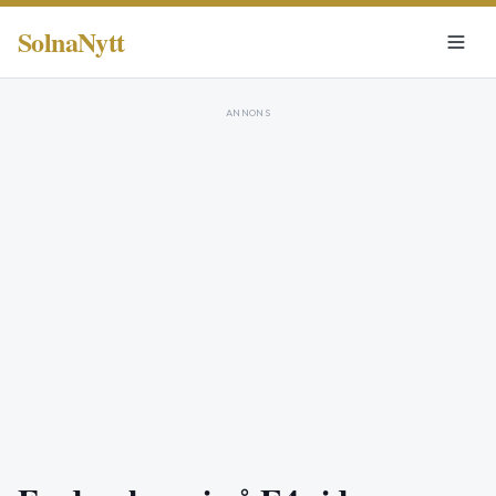
SolnaNytt
ANNONS