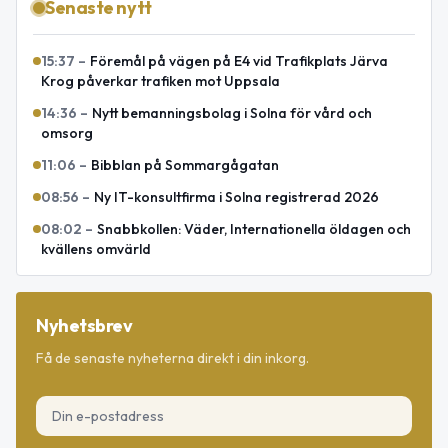
Senaste nytt
15:37
–
Föremål på vägen på E4 vid Trafikplats Järva
Krog påverkar trafiken mot Uppsala
14:36
–
Nytt bemanningsbolag i Solna för vård och
omsorg
11:06
–
Bibblan på Sommargågatan
08:56
–
Ny IT-konsultfirma i Solna registrerad 2026
08:02
–
Snabbkollen: Väder, Internationella öldagen och
kvällens omvärld
Nyhetsbrev
Få de senaste nyheterna direkt i din inkorg.