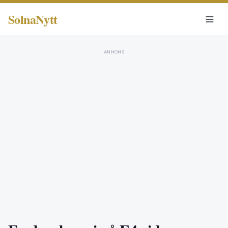
SolnaNytt
ANNONS