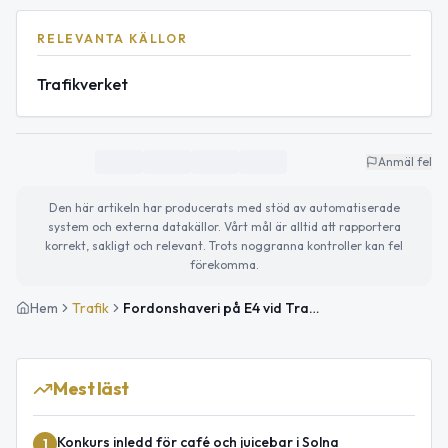
RELEVANTA KÄLLOR
Trafikverket
Anmäl fel
Den här artikeln har producerats med stöd av automatiserade
system och externa datakällor. Vårt mål är alltid att rapportera
korrekt, sakligt och relevant. Trots noggranna kontroller kan fel
förekomma.
Hem
Trafik
Fordonshaveri på E4 vid Trafikplats Järva Krog avslutat
Mest läst
Konkurs inledd för café och juicebar i Solna
1