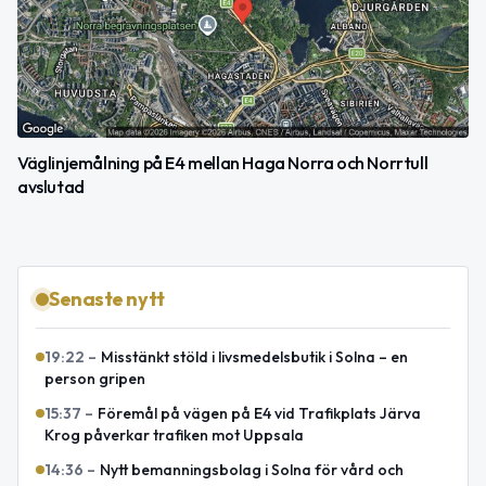
Väglinjemålning på E4 mellan Haga Norra och Norrtull
avslutad
Senaste nytt
19:22
–
Misstänkt stöld i livsmedelsbutik i Solna – en
person gripen
15:37
–
Föremål på vägen på E4 vid Trafikplats Järva
Krog påverkar trafiken mot Uppsala
14:36
–
Nytt bemanningsbolag i Solna för vård och