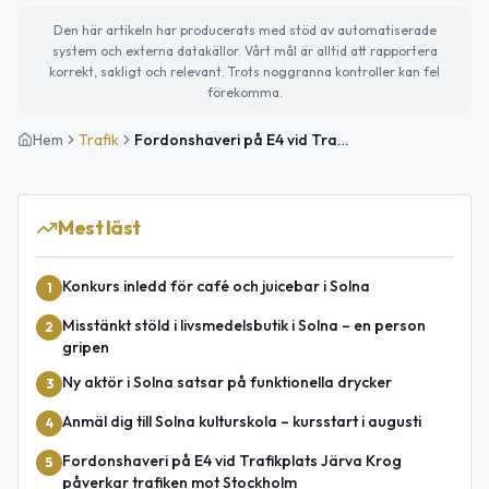
Den här artikeln har producerats med stöd av automatiserade
system och externa datakällor. Vårt mål är alltid att rapportera
korrekt, sakligt och relevant. Trots noggranna kontroller kan fel
förekomma.
Hem
Trafik
Fordonshaveri på E4 vid Trafikplats Järva Krog i riktning mot Stockholm
Mest läst
Konkurs inledd för café och juicebar i Solna
1
Misstänkt stöld i livsmedelsbutik i Solna – en person
2
gripen
Ny aktör i Solna satsar på funktionella drycker
3
Anmäl dig till Solna kulturskola – kursstart i augusti
4
Fordonshaveri på E4 vid Trafikplats Järva Krog
5
påverkar trafiken mot Stockholm