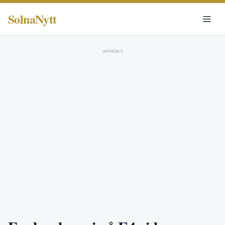
SolnaNytt
ANNONS