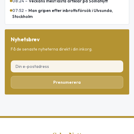
08:24
–
Veckans mest lästa artiklar på SolnaNytt
07:52
–
Man gripen efter inbrottsförsök i Ulvsunda,
Stockholm
Nyhetsbrev
Få de senaste nyheterna direkt i din inkorg.
Prenumerera