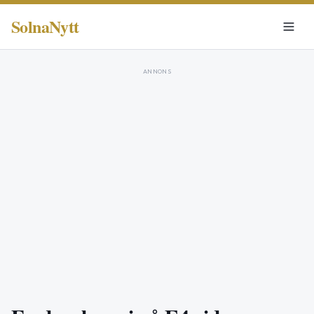
SolnaNytt
ANNONS