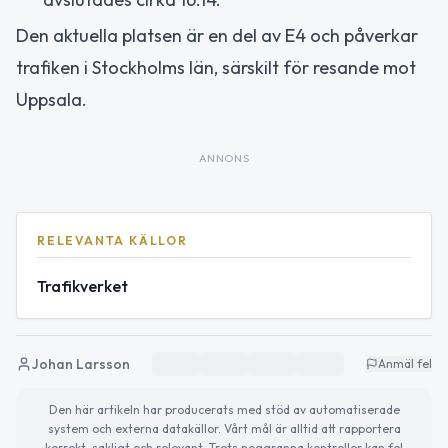
Den aktuella platsen är en del av E4 och påverkar
trafiken i Stockholms län, särskilt för resande mot
Uppsala.
ANNONS
RELEVANTA KÄLLOR
Trafikverket
Johan Larsson
Anmäl fel
Den här artikeln har producerats med stöd av automatiserade
system och externa datakällor. Vårt mål är alltid att rapportera
korrekt, sakligt och relevant. Trots noggranna kontroller kan fel