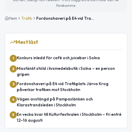
förekomma.
Hem
Trafik
Fordonshaveri på E4 vid Trafikplats Järva Krog i riktning mot Uppsala
Mest läst
Konkurs inledd för café och juicebar i Solna
1
Misstänkt stöld i livsmedelsbutik i Solna – en person
2
gripen
Fordonshaveri på E4 vid Trafikplats Järva Krog
3
påverkar trafiken mot Stockholm
Vägen avstängd på Pampaslänken och
4
Klarastrandsleden i Stockholm
En vecka kvar till Kulturfestivalen i Stockholm – fri entré
5
12–16 augusti