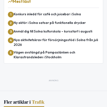
Mest läst
Konkurs inledd för café och juicebar i Solna
1
Ny aktör i Solna satsar på funktionella drycker
2
Anmäl dig till Solna kulturskola – kursstart i augusti
3
Nya aktivitetskrav för försörjningsstöd i Solna från juli
4
2026
Vägen avstängd på Pampaslänken och
5
Klarastrandsleden i Stockholm
ANNONS
Fler artiklar i
Trafik