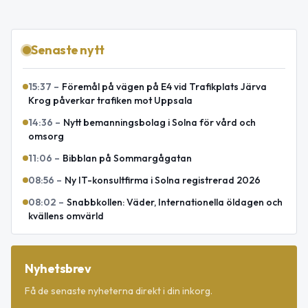
Senaste nytt
15:37
–
Föremål på vägen på E4 vid Trafikplats Järva
Krog påverkar trafiken mot Uppsala
14:36
–
Nytt bemanningsbolag i Solna för vård och
omsorg
11:06
–
Bibblan på Sommargågatan
08:56
–
Ny IT-konsultfirma i Solna registrerad 2026
08:02
–
Snabbkollen: Väder, Internationella öldagen och
kvällens omvärld
Nyhetsbrev
Få de senaste nyheterna direkt i din inkorg.