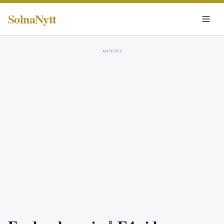
SolnaNytt
ANNONS