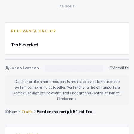
ANNONS
RELEVANTA KÄLLOR
Trafikverket
Johan Larsson
Anmäl fel
Den här artikeln har producerats med stöd av automatiserade
system och externa datakällor. Vårt mål är alltid att rapportera
korrekt, sakligt och relevant. Trots noggranna kontroller kan fel
förekomma.
Hem
Trafik
Fordonshaveri på E4 vid Trafikplats Karlberg i riktning mot Södertälje