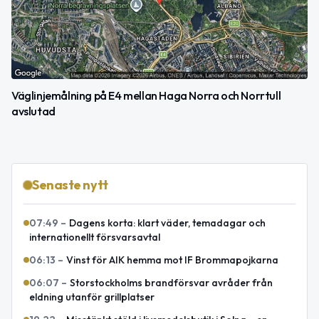
Väglinjemålning på E4 mellan Haga Norra och Norrtull
avslutad
Senaste nytt
07:49
–
Dagens korta: klart väder, temadagar och
internationellt försvarsavtal
06:13
–
Vinst för AIK hemma mot IF Brommapojkarna
06:07
–
Storstockholms brandförsvar avråder från
eldning utanför grillplatser