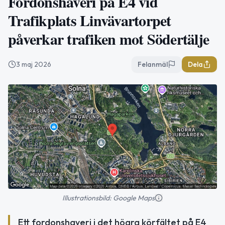
Fordonshaveri på E4 vid
Trafikplats Linvävartorpet
påverkar trafiken mot Södertälje
3 maj 2026
Felanmäl
Dela
Illustrationsbild: Google Maps
Ett fordonshaveri i det högra körfältet på E4