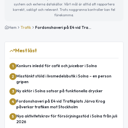
system och externa datakällor. Vårt mål är alltid att rapportera
korrekt, sakligt och relevant. Trots noggranna kontroller kan fel
förekomma.
Hem
Trafik
Fordonshaveri på E4 vid Trafikplats Linvävartorpet påverkar trafiken mot Södertälje
Mest läst
Konkurs inledd för café och juicebar i Solna
1
Misstänkt stöld i livsmedelsbutik i Solna – en person
2
gripen
Ny aktör i Solna satsar på funktionella drycker
3
Fordonshaveri på E4 vid Trafikplats Järva Krog
4
påverkar trafiken mot Stockholm
Nya aktivitetskrav för försörjningsstöd i Solna från juli
5
2026