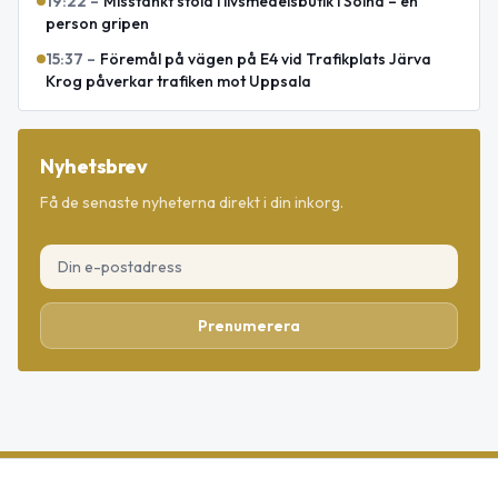
19:22
–
Misstänkt stöld i livsmedelsbutik i Solna – en
person gripen
15:37
–
Föremål på vägen på E4 vid Trafikplats Järva
Krog påverkar trafiken mot Uppsala
Nyhetsbrev
Få de senaste nyheterna direkt i din inkorg.
Prenumerera