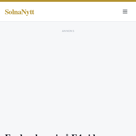
SolnaNytt
ANNONS