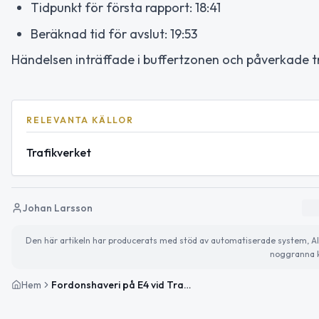
Tidpunkt för första rapport: 18:41
Beräknad tid för avslut: 19:53
Händelsen inträffade i buffertzonen och påverkade t
RELEVANTA KÄLLOR
Trafikverket
Johan Larsson
Den här artikeln har producerats med stöd av automatiserade system, AI oc
noggranna k
Hem
Fordonshaveri på E4 vid Trafikplats Haga Södra i riktning mot Södertälje