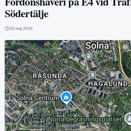
Fordonshaveri på E4 vid Traf
Södertälje
20 maj 2026