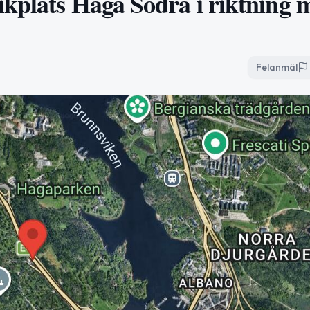
ikplats Haga Södra i riktning 
Felanmäl