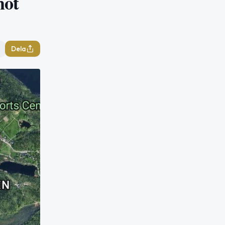
mot
Dela