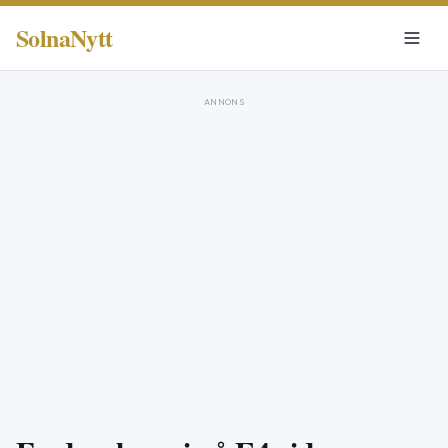
SolnaNytt
ANNONS