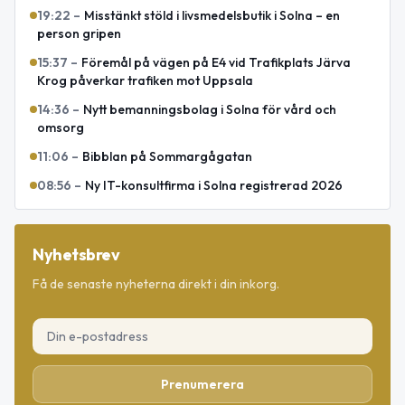
19:22
–
Misstänkt stöld i livsmedelsbutik i Solna – en
person gripen
15:37
–
Föremål på vägen på E4 vid Trafikplats Järva
Krog påverkar trafiken mot Uppsala
14:36
–
Nytt bemanningsbolag i Solna för vård och
omsorg
11:06
–
Bibblan på Sommargågatan
08:56
–
Ny IT-konsultfirma i Solna registrerad 2026
Nyhetsbrev
Få de senaste nyheterna direkt i din inkorg.
Prenumerera