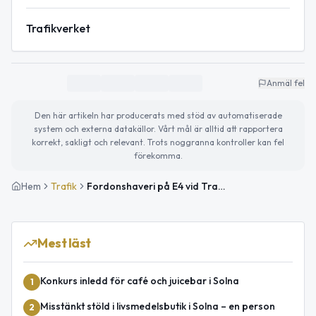
Trafikverket
Anmäl fel
Den här artikeln har producerats med stöd av automatiserade
system och externa datakällor. Vårt mål är alltid att rapportera
korrekt, sakligt och relevant. Trots noggranna kontroller kan fel
förekomma.
Hem
Trafik
Fordonshaveri på E4 vid Trafikplats Sörentorp i riktning mot Uppsala – händelsen avslutad
Mest läst
Konkurs inledd för café och juicebar i Solna
1
Misstänkt stöld i livsmedelsbutik i Solna – en person
2