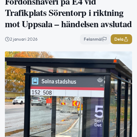
Fordonshaveri på E4 vid
Trafikplats Sörentorp i riktning
mot Uppsala – händelsen avslutad
2 januari 2026
Felanmäl
Dela