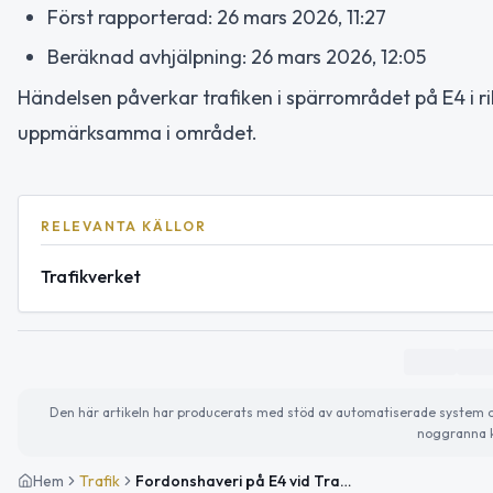
Först rapporterad: 26 mars 2026, 11:27
Beräknad avhjälpning: 26 mars 2026, 12:05
Händelsen påverkar trafiken i spärrområdet på E4 i r
uppmärksamma i området.
RELEVANTA KÄLLOR
Trafikverket
Den här artikeln har producerats med stöd av automatiserade system och 
noggranna k
Hem
Trafik
Fordonshaveri på E4 vid Trafikplats Tomteboda i riktning mot Södertälje