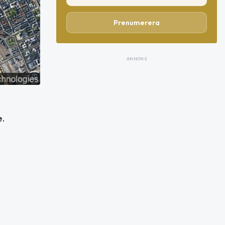
Prenumerera
ANNONS
e.