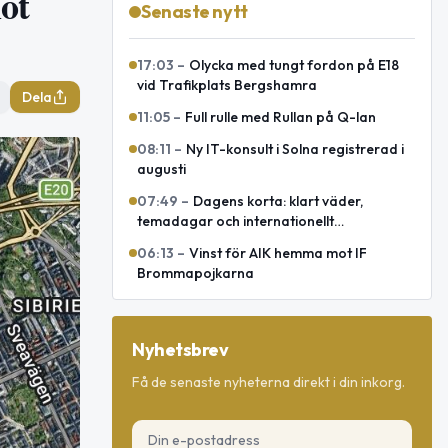
ot
Senaste nytt
17:03
–
Olycka med tungt fordon på E18
vid Trafikplats Bergshamra
Dela
11:05
–
Full rulle med Rullan på Q-lan
08:11
–
Ny IT-konsult i Solna registrerad i
augusti
07:49
–
Dagens korta: klart väder,
temadagar och internationellt
försvarsavtal
06:13
–
Vinst för AIK hemma mot IF
Brommapojkarna
Nyhetsbrev
Få de senaste nyheterna direkt i din inkorg.