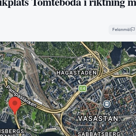
ikplats Tomteboda i riktning m
Felanmäl