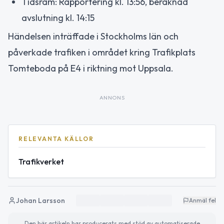
Tidsram: Rapportering kl. 13:56, beräknad
avslutning kl. 14:15
Händelsen inträffade i Stockholms län och
påverkade trafiken i området kring Trafikplats
Tomteboda på E4 i riktning mot Uppsala.
ANNONS
RELEVANTA KÄLLOR
Trafikverket
Johan Larsson
Anmäl fel
Den här artikeln har producerats med stöd av automatiserade