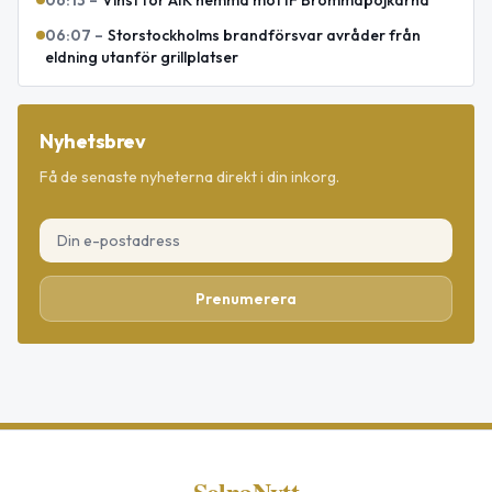
06:07
–
Storstockholms brandförsvar avråder från
eldning utanför grillplatser
Nyhetsbrev
Få de senaste nyheterna direkt i din inkorg.
Prenumerera
SolnaNytt