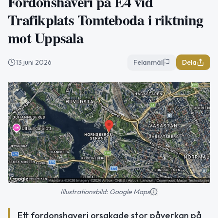
Fordonshaveri på E4 vid
Trafikplats Tomteboda i riktning
mot Uppsala
13 juni 2026
Felanmäl
Dela
Illustrationsbild: Google Maps
Ett fordonshaveri orsakade stor påverkan på