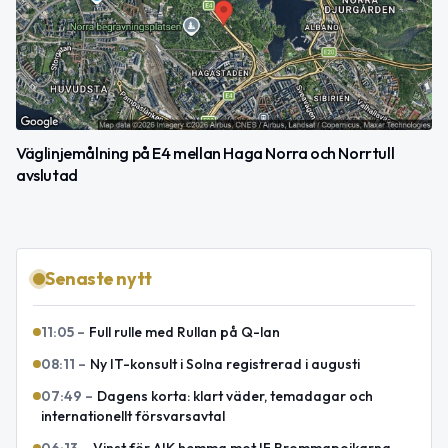
Väglinjemålning på E4 mellan Haga Norra och Norrtull
avslutad
Senaste nytt
11:05
–
Full rulle med Rullan på Q-lan
08:11
–
Ny IT-konsult i Solna registrerad i augusti
07:49
–
Dagens korta: klart väder, temadagar och
internationellt försvarsavtal
06:13
–
Vinst för AIK hemma mot IF Brommapojkarna