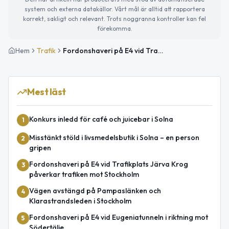
system och externa datakällor. Vårt mål är alltid att rapportera
korrekt, sakligt och relevant. Trots noggranna kontroller kan fel
förekomma.
Hem
Trafik
Fordonshaveri på E4 vid Trafikplats Tomteboda i riktning mot Uppsala
Mest läst
Konkurs inledd för café och juicebar i Solna
1
Misstänkt stöld i livsmedelsbutik i Solna – en person
2
gripen
Fordonshaveri på E4 vid Trafikplats Järva Krog
3
påverkar trafiken mot Stockholm
Vägen avstängd på Pampaslänken och
4
Klarastrandsleden i Stockholm
Fordonshaveri på E4 vid Eugeniatunneln i riktning mot
5
Södertälje