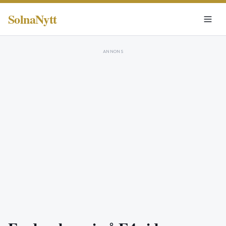
SolnaNytt
ANNONS