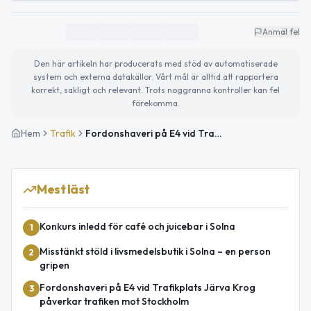
Anmäl fel
Den här artikeln har producerats med stöd av automatiserade
system och externa datakällor. Vårt mål är alltid att rapportera
korrekt, sakligt och relevant. Trots noggranna kontroller kan fel
förekomma.
Hem
Trafik
Fordonshaveri på E4 vid Trafikplats Tomteboda påverkar trafiken mot Uppsala
Mest läst
Konkurs inledd för café och juicebar i Solna
1
Misstänkt stöld i livsmedelsbutik i Solna – en person
2
gripen
Fordonshaveri på E4 vid Trafikplats Järva Krog
3
påverkar trafiken mot Stockholm