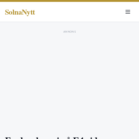
SolnaNytt
ANNONS