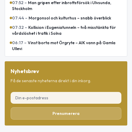
07:52
–
Man gripen efter inbrottsförsök i Ulvsunda,
Stockholm
07:44
–
Morgonsol och kulturhus – snabb överblick
07:32
–
Kollision i Eugeniatunneln – två misstänkta för
vårdslöshet i trafik i Solna
06:17
–
Vinst borta mot Örgryte – AIK vann på Gamla
Ullevi
Nyhetsbrev
Få de senaste nyheterna direkt i din inkorg.
Prenumerera