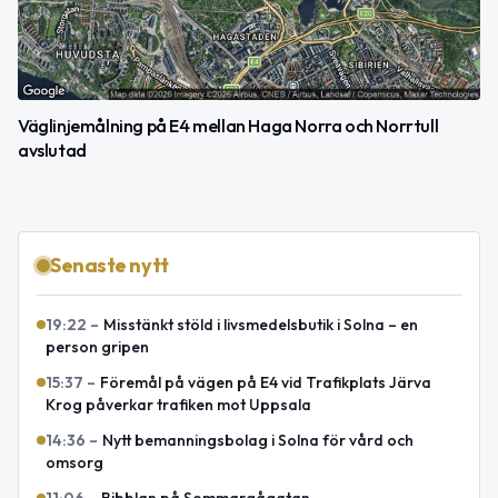
Väglinjemålning på E4 mellan Haga Norra och Norrtull
avslutad
Senaste nytt
19:22
–
Misstänkt stöld i livsmedelsbutik i Solna – en
person gripen
15:37
–
Föremål på vägen på E4 vid Trafikplats Järva
Krog påverkar trafiken mot Uppsala
14:36
–
Nytt bemanningsbolag i Solna för vård och
omsorg