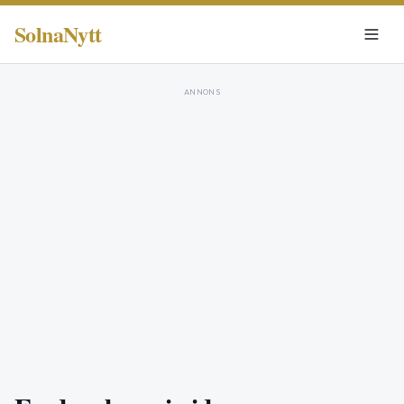
SolnaNytt
ANNONS