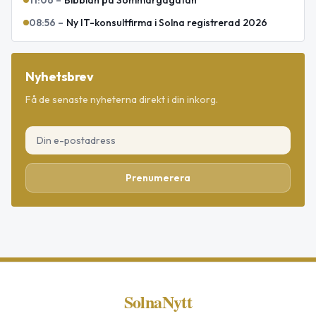
11:06
–
Bibblan på Sommargågatan
08:56
–
Ny IT-konsultfirma i Solna registrerad 2026
Nyhetsbrev
Få de senaste nyheterna direkt i din inkorg.
Prenumerera
SolnaNytt