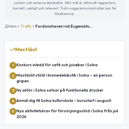
system och externa datakällor. Vårt mål är alltid att rapportera
korrekt, sakligt och relevant. Trots noggranna kontroller kan fel
förekomma.
Hem
Trafik
Fordonshaveri vid Eugeniatunneln på E4 i riktning mot Södertälje avslutat
Mest läst
Konkurs inledd för café och juicebar i Solna
1
Misstänkt stöld i livsmedelsbutik i Solna – en person
2
gripen
Ny aktör i Solna satsar på funktionella drycker
3
Anmäl dig till Solna kulturskola – kursstart i augusti
4
Nya aktivitetskrav för försörjningsstöd i Solna från juli
5
2026