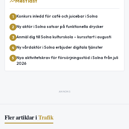
Mest läst
Konkurs inledd för café och juicebar i Solna
1
Ny aktör i Solna satsar på funktionella drycker
2
Anmäl dig till Solna kulturskola – kursstart i augusti
3
Ny vårdaktör i Solna erbjuder digitala tjänster
4
Nya aktivitetskrav för försörjningsstöd i Solna från juli
5
2026
ANNONS
Fler artiklar i
Trafik