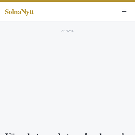
SolnaNytt
ANNONS