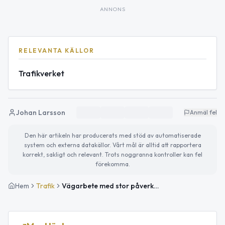
ANNONS
RELEVANTA KÄLLOR
Trafikverket
Johan Larsson
Anmäl fel
Den här artikeln har producerats med stöd av automatiserade
system och externa datakällor. Vårt mål är alltid att rapportera
korrekt, sakligt och relevant. Trots noggranna kontroller kan fel
förekomma.
Hem
Trafik
Vägarbete med stor påverkan på E4 vid Trafikplats Tomteboda