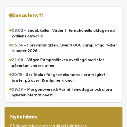
Senaste nytt
08:02
–
Snabbkollen: Väder, Internationella öldagen och
kvällens omvärld
06:34
–
Försvarsmakten: Över 9 000 värnpliktiga rycker
in under 2026
22:08
–
Vägen Pampaslänken avstängd med stor
påverkan under natten
20:15
–
Sex åtalas för grov ekonomisk brottslighet –
brister på över 115 miljoner kronor
09:39
–
Morgonöversikt: Varmt, temadagar och stora
nyheter internationellt
Nyhetsbrev
Få de senaste nyheterna direkt i din inkorg.