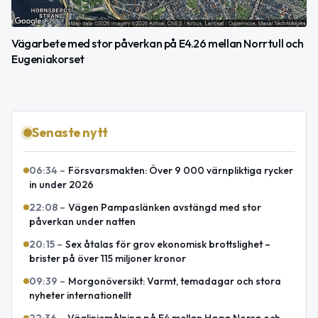
Vägarbete med stor påverkan på E4.26 mellan Norrtull och
Eugeniakorset
Senaste nytt
06:34
–
Försvarsmakten: Över 9 000 värnpliktiga rycker
in under 2026
22:08
–
Vägen Pampaslänken avstängd med stor
påverkan under natten
20:15
–
Sex åtalas för grov ekonomisk brottslighet –
brister på över 115 miljoner kronor
09:39
–
Morgonöversikt: Varmt, temadagar och stora
nyheter internationellt
22:36
–
Väglinjemålning på E4 mellan Haga Norra och