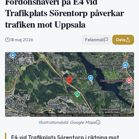
Fordonshaveri på E4 vid
Trafikplats Sörentorp påverkar
trafiken mot Uppsala
18 maj 2026
Felanmäl
Dela
Illustrationsbild: Google Maps
E4 vid Trafikplats Sörentorp i riktning mot