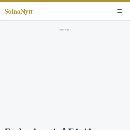
SolnaNytt
ANNONS