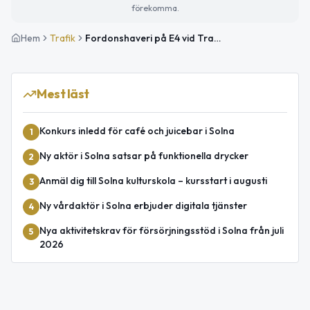
förekomma.
Hem
Trafik
Fordonshaveri på E4 vid Trafikplats Sörentorp påverkar trafiken mot Uppsala
Mest läst
Konkurs inledd för café och juicebar i Solna
1
Ny aktör i Solna satsar på funktionella drycker
2
Anmäl dig till Solna kulturskola – kursstart i augusti
3
Ny vårdaktör i Solna erbjuder digitala tjänster
4
Nya aktivitetskrav för försörjningsstöd i Solna från juli
5
2026