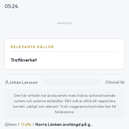
05:24.
ANNONS
RELEVANTA KÄLLOR
Trafikverket
Johan Larsson
Anmäl fel
Den här artikeln har producerats med stöd av automatiserade
system och externa datakällor. Vårt mål är alltid att rapportera
korrekt, sakligt och relevant. Trots noggranna kontroller kan fel
förekomma.
Hem
Trafik
Norra Länken avstängd på grund av drift- och underhållsarbeten