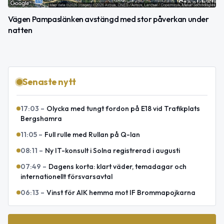
Vägen Pampaslänken avstängd med stor påverkan under
natten
Senaste nytt
17:03
–
Olycka med tungt fordon på E18 vid Trafikplats
Bergshamra
11:05
–
Full rulle med Rullan på Q-lan
08:11
–
Ny IT-konsult i Solna registrerad i augusti
07:49
–
Dagens korta: klart väder, temadagar och
internationellt försvarsavtal
06:13
–
Vinst för AIK hemma mot IF Brommapojkarna