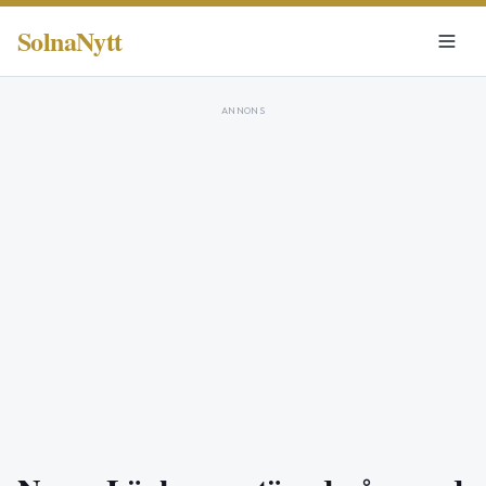
SolnaNytt
ANNONS