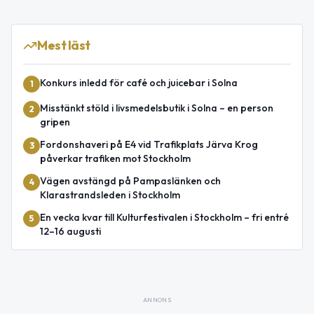
Mest läst
Konkurs inledd för café och juicebar i Solna
1
Misstänkt stöld i livsmedelsbutik i Solna – en person
2
gripen
Fordonshaveri på E4 vid Trafikplats Järva Krog
3
påverkar trafiken mot Stockholm
Vägen avstängd på Pampaslänken och
4
Klarastrandsleden i Stockholm
En vecka kvar till Kulturfestivalen i Stockholm – fri entré
5
12–16 augusti
ANNONS