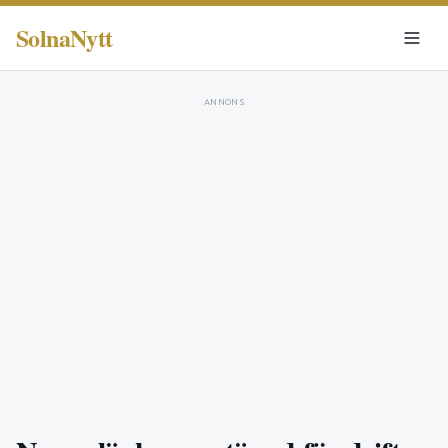
SolnaNytt
ANNONS