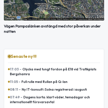
Vägen Pampaslänken avstängd med stor påverkan under
natten
Senaste nytt
17:03
–
Olycka med tungt fordon på E18 vid Trafikplats
Bergshamra
11:05
–
Full rulle med Rullan på Q-lan
08:11
–
Ny IT-konsult i Solna registrerad i augusti
07:49
–
Dagens korta: klart väder, temadagar och
internationellt försvarsavtal