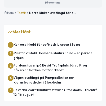
förekomma.
Hem
Trafik
Norra länken avstängd för drift- och underhållsarbeten
Mest läst
Konkurs inledd för café och juicebar i Solna
1
Misstänkt stöld i livsmedelsbutik i Solna – en person
2
gripen
Fordonshaveri på E4 vid Trafikplats Järva Krog
3
påverkar trafiken mot Stockholm
Vägen avstängd på Pampaslänken och
4
Klarastrandsleden i Stockholm
En vecka kvar till Kulturfestivalen i Stockholm – fri entré
5
12–16 augusti