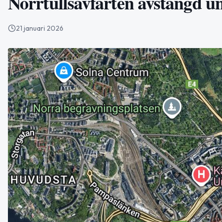
Norrtullsavfarten avstängd un
21 januari 2026