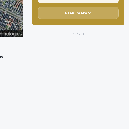
Prenumerera
ANNONS
av