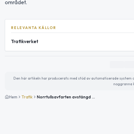
området.
RELEVANTA KÄLLOR
Trafikverket
Den här artikeln har producerats med stöd av automatiserade system och 
noggranna k
Hem
Trafik
Norrtullsavfarten avstängd under natten för tunneltvätt