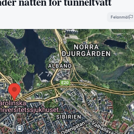
der natten för tunneltvätt
Felanmäl