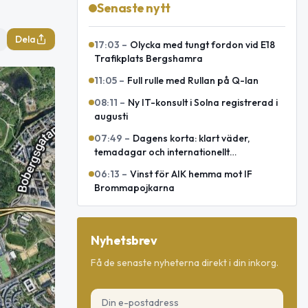
Senaste nytt
Dela
17:03
–
Olycka med tungt fordon vid E18
Trafikplats Bergshamra
11:05
–
Full rulle med Rullan på Q-lan
08:11
–
Ny IT-konsult i Solna registrerad i
augusti
07:49
–
Dagens korta: klart väder,
temadagar och internationellt
försvarsavtal
06:13
–
Vinst för AIK hemma mot IF
Brommapojkarna
Nyhetsbrev
Få de senaste nyheterna direkt i din inkorg.