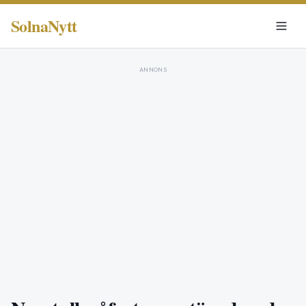
SolnaNytt
ANNONS