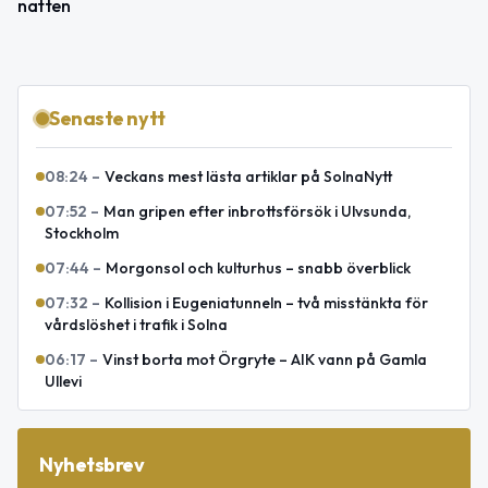
natten
Senaste nytt
08:24
–
Veckans mest lästa artiklar på SolnaNytt
07:52
–
Man gripen efter inbrottsförsök i Ulvsunda,
Stockholm
07:44
–
Morgonsol och kulturhus – snabb överblick
07:32
–
Kollision i Eugeniatunneln – två misstänkta för
vårdslöshet i trafik i Solna
06:17
–
Vinst borta mot Örgryte – AIK vann på Gamla
Ullevi
Nyhetsbrev