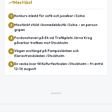
Mest läst
Konkurs inledd för café och juicebar i Solna
1
Misstänkt stöld i livsmedelsbutik i Solna – en person
2
gripen
Fordonshaveri på E4 vid Trafikplats Järva Krog
3
påverkar trafiken mot Stockholm
Vägen avstängd på Pampaslänken och
4
Klarastrandsleden i Stockholm
En vecka kvar till Kulturfestivalen i Stockholm – fri entré
5
12–16 augusti
ANNONS