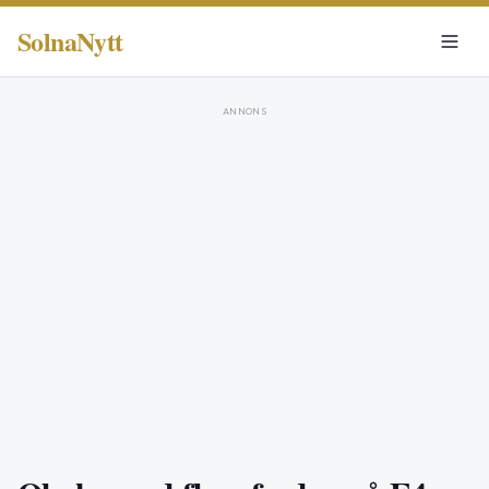
SolnaNytt
ANNONS