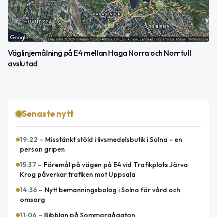
Väglinjemålning på E4 mellan Haga Norra och Norrtull
avslutad
Senaste nytt
19:22
–
Misstänkt stöld i livsmedelsbutik i Solna – en
person gripen
15:37
–
Föremål på vägen på E4 vid Trafikplats Järva
Krog påverkar trafiken mot Uppsala
14:36
–
Nytt bemanningsbolag i Solna för vård och
omsorg
11:06
–
Bibblan på Sommargågatan