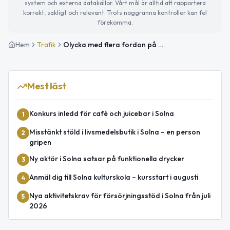
system och externa datakällor. Vårt mål är alltid att rapportera
korrekt, sakligt och relevant. Trots noggranna kontroller kan fel
förekomma.
Hem
Trafik
Olycka med flera fordon på E4 vid Trafikplats Järva Krog påverkar trafiken mot Stockholm
Mest läst
Konkurs inledd för café och juicebar i Solna
1
Misstänkt stöld i livsmedelsbutik i Solna – en person
2
gripen
Ny aktör i Solna satsar på funktionella drycker
3
Anmäl dig till Solna kulturskola – kursstart i augusti
4
Nya aktivitetskrav för försörjningsstöd i Solna från juli
5
2026