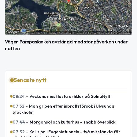
Vägen Pampaslänken avstängd med stor påverkan under
natten
Senaste nytt
08:24
–
Veckans mest lästa artiklar på SolnaNytt
07:52
–
Man gripen efter inbrottsförsök i Ulvsunda,
Stockholm
07:44
–
Morgonsol och kulturhus – snabb överblick
07:32
–
Kollision i Eugeniatunneln – två misstänkta för