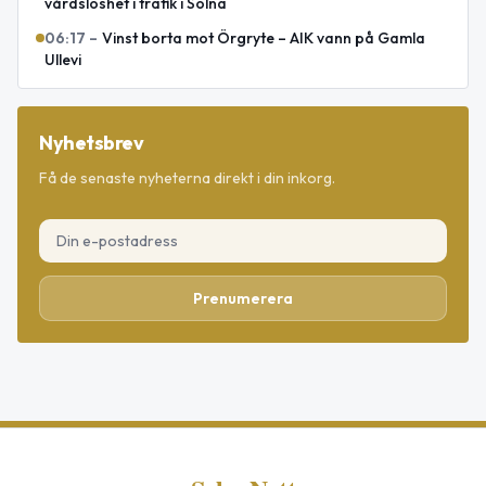
vårdslöshet i trafik i Solna
06:17
–
Vinst borta mot Örgryte – AIK vann på Gamla
Ullevi
Nyhetsbrev
Få de senaste nyheterna direkt i din inkorg.
Prenumerera