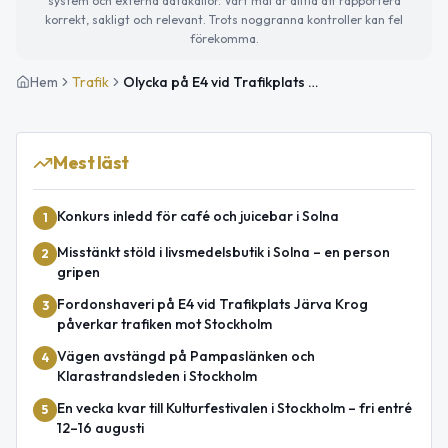
system och externa datakällor. Vårt mål är alltid att rapportera
korrekt, sakligt och relevant. Trots noggranna kontroller kan fel
förekomma.
Hem
Trafik
Olycka på E4 vid Trafikplats Järva Krog med stor påverkan i riktning mot Stockholm
Mest läst
Konkurs inledd för café och juicebar i Solna
1
Misstänkt stöld i livsmedelsbutik i Solna – en person
2
gripen
Fordonshaveri på E4 vid Trafikplats Järva Krog
3
påverkar trafiken mot Stockholm
Vägen avstängd på Pampaslänken och
4
Klarastrandsleden i Stockholm
En vecka kvar till Kulturfestivalen i Stockholm – fri entré
5
12–16 augusti