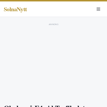
SolnaNytt
ANNONS