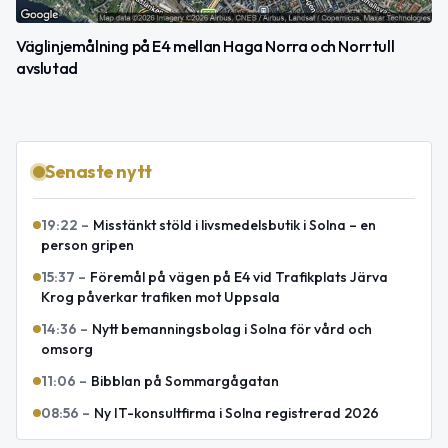
Väglinjemålning på E4 mellan Haga Norra och Norrtull
avslutad
Senaste nytt
19:22
–
Misstänkt stöld i livsmedelsbutik i Solna – en
person gripen
15:37
–
Föremål på vägen på E4 vid Trafikplats Järva
Krog påverkar trafiken mot Uppsala
14:36
–
Nytt bemanningsbolag i Solna för vård och
omsorg
11:06
–
Bibblan på Sommargågatan
08:56
–
Ny IT-konsultfirma i Solna registrerad 2026