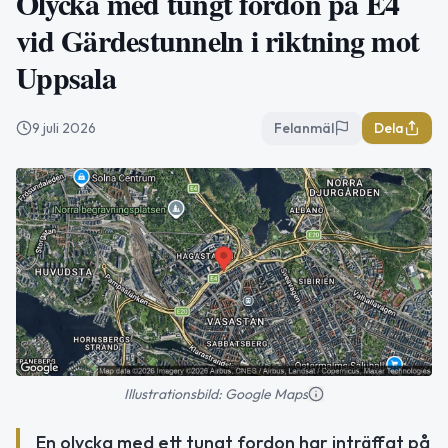
Olycka med tungt fordon på E4
vid Gärdestunneln i riktning mot
Uppsala
9 juli 2026
Felanmäl
Dela
Illustrationsbild: Google Maps
En olycka med ett tungt fordon har inträffat på