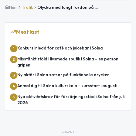
Hem
Trafik
Olycka med tungt fordon på E4 vid Gärdestunneln i riktning mot Uppsala
Mest läst
Konkurs inledd för café och juicebar i Solna
1
Misstänkt stöld i livsmedelsbutik i Solna – en person
2
gripen
Ny aktör i Solna satsar på funktionella drycker
3
Anmäl dig till Solna kulturskola – kursstart i augusti
4
Nya aktivitetskrav för försörjningsstöd i Solna från juli
5
2026
ANNONS