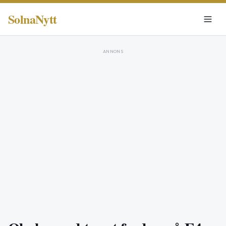
SolnaNytt
ANNONS