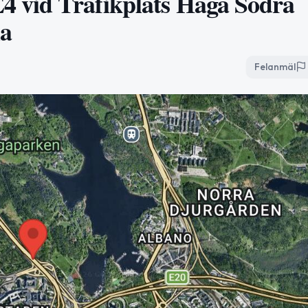
4 vid Trafikplats Haga Södra
la
Felanmäl