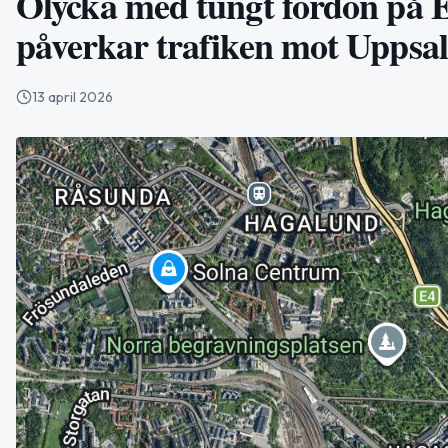
Olycka med tungt fordon på E
påverkar trafiken mot Uppsa
13 april 2026