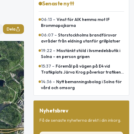
Senaste nytt
06:13
–
Vinst för AIK hemma mot IF
Brommapojkarna
Dela
06:07
–
Storstockholms brandförsvar
avråder från eldning utanför grillplatser
19:22
–
Misstänkt stöld i livsmedelsbutik i
Solna – en person gripen
15:37
–
Föremål på vägen på E4 vid
Trafikplats Järva Krog påverkar trafiken
mot Uppsala
14:36
–
Nytt bemanningsbolag i Solna för
vård och omsorg
Nyhetsbrev
Få de senaste nyheterna direkt i din inkorg.