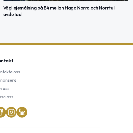
Väglinjemålning på E4 mellan Haga Norra och Norrtull
avslutad
ontakt
ntakta oss
nonsera
 oss
psa oss