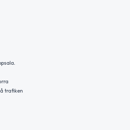
ppsala.
orra
å trafiken