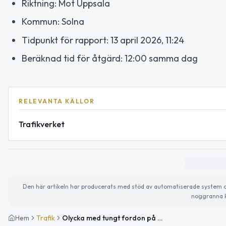
Riktning: Mot Uppsala
Kommun: Solna
Tidpunkt för rapport: 13 april 2026, 11:24
Beräknad tid för åtgärd: 12:00 samma dag
RELEVANTA KÄLLOR
Trafikverket
Den här artikeln har producerats med stöd av automatiserade system och 
noggranna k
Hem
Trafik
Olycka med tungt fordon på E4 vid Trafikplats Haga Södra påverkar trafiken mot Uppsala