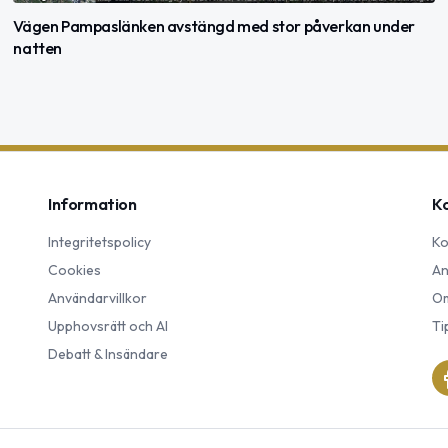
Vägen Pampaslänken avstängd med stor påverkan under
natten
Information
K
Integritetspolicy
Ko
Cookies
An
Användarvillkor
Om
Upphovsrätt och AI
Ti
Debatt & Insändare