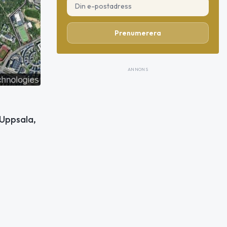
Prenumerera
ANNONS
 Uppsala,