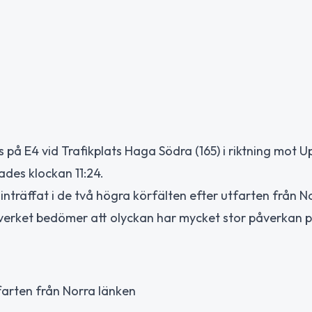
 på E4 vid Trafikplats Haga Södra (165) i riktning mot U
ades klockan 11:24.
 inträffat i de två högra körfälten efter utfarten från N
kverket bedömer att olyckan har mycket stor påverkan p
tfarten från Norra länken