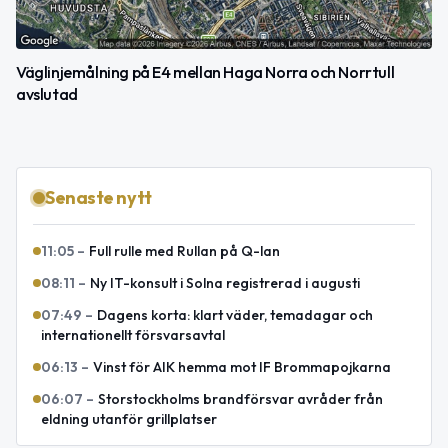
Väglinjemålning på E4 mellan Haga Norra och Norrtull
avslutad
Senaste nytt
11:05
–
Full rulle med Rullan på Q-lan
08:11
–
Ny IT-konsult i Solna registrerad i augusti
07:49
–
Dagens korta: klart väder, temadagar och
internationellt försvarsavtal
06:13
–
Vinst för AIK hemma mot IF Brommapojkarna
06:07
–
Storstockholms brandförsvar avråder från
eldning utanför grillplatser