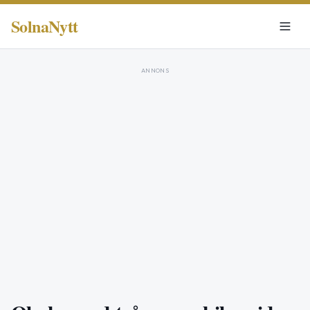
SolnaNytt
ANNONS