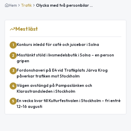
Hem
Trafik
Olycka med två personbilar vid Hagatunneln på E4 mot Uppsala
Mest läst
Konkurs inledd för café och juicebar i Solna
1
Misstänkt stöld i livsmedelsbutik i Solna – en person
2
gripen
Fordonshaveri på E4 vid Trafikplats Järva Krog
3
påverkar trafiken mot Stockholm
Vägen avstängd på Pampaslänken och
4
Klarastrandsleden i Stockholm
En vecka kvar till Kulturfestivalen i Stockholm – fri entré
5
12–16 augusti