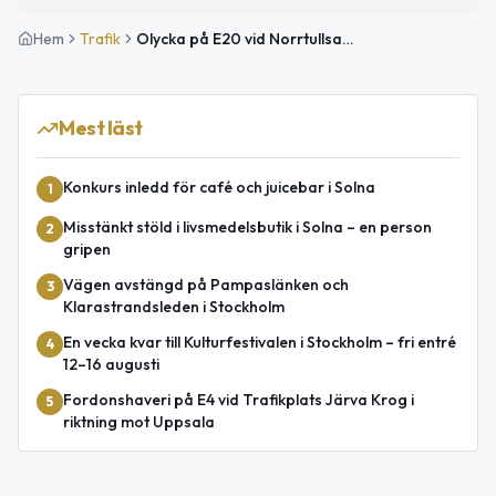
Hem
Trafik
Olycka på E20 vid Norrtullsavfarten med stor påverkan
Mest läst
Konkurs inledd för café och juicebar i Solna
1
Misstänkt stöld i livsmedelsbutik i Solna – en person
2
gripen
Vägen avstängd på Pampaslänken och
3
Klarastrandsleden i Stockholm
En vecka kvar till Kulturfestivalen i Stockholm – fri entré
4
12–16 augusti
Fordonshaveri på E4 vid Trafikplats Järva Krog i
5
riktning mot Uppsala