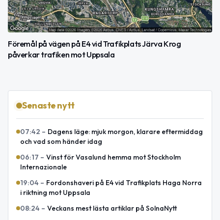
Föremål på vägen på E4 vid Trafikplats Järva Krog
påverkar trafiken mot Uppsala
Senaste nytt
07:42
–
Dagens läge: mjuk morgon, klarare eftermiddag
och vad som händer idag
06:17
–
Vinst för Vasalund hemma mot Stockholm
Internazionale
19:04
–
Fordonshaveri på E4 vid Trafikplats Haga Norra
i riktning mot Uppsala
08:24
–
Veckans mest lästa artiklar på SolnaNytt