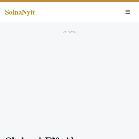
SolnaNytt
ANNONS