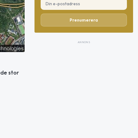
Prenumerera
ANNONS
ade stor