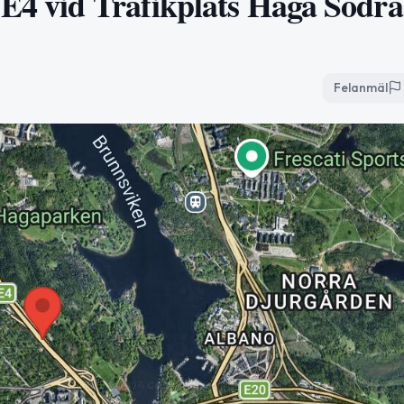
E4 vid Trafikplats Haga Södra
Felanmäl