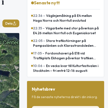
 i
Senaste nytt
22:36
–
Väglinjemålning på E4 mellan
Haga Norra och Norrtull avslutad
Dela
22:35
–
Vägarbete med stor påverkan på
E4.26 mellan Norrtull och Eugeniakorset
22:05
–
Stora trafikstörningar på
Pampaslänken och Klarastrandsleden
under natten
17:05
–
Fordonshaveri på E18 vid
Trafikplats Ekhagen påverkar trafiken
mot Norrtälje
10:06
–
En vecka kvar till Kulturfestivalen i
Stockholm – fri entré 12–16 augusti
Nyhetsbrev
Få de senaste nyheterna direkt i din inkorg.