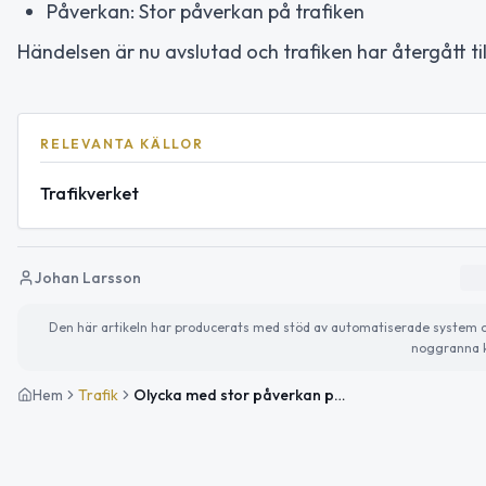
Påverkan: Stor påverkan på trafiken
Händelsen är nu avslutad och trafiken har återgått ti
RELEVANTA KÄLLOR
Trafikverket
Johan Larsson
Den här artikeln har producerats med stöd av automatiserade system och 
noggranna k
Hem
Trafik
Olycka med stor påverkan på E4 vid Trafikplats Haga Södra i riktning mot Uppsala